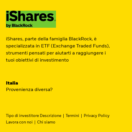
ETF Academy
iShares, parte della famiglia BlackRock, è
Il percorso interattivo di iShares per
specializzata in ETF (Exchange Traded Funds),
strumenti pensati per aiutarti a raggiungere i
conoscere il mondo degli ETF, dedicato
tuoi obiettivi di investimento
agli investitori privati.
Inizia ora
Italia
Provenienza diversa?
Tipo di investitore Descrizione
Termini
Privacy Policy
Lavora con noi
Chi siamo