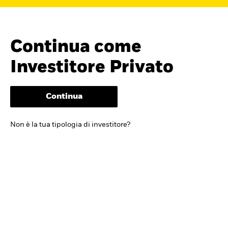
Continua come
Investitore Privato
Continua
Cerca i fondi
Non è la tua tipologia di investitore?
iShares
Trova un ETF iShares o un
fondo indicizzato che ti aiuti a
raggiungere i tuoi obiettivi di
investimento.