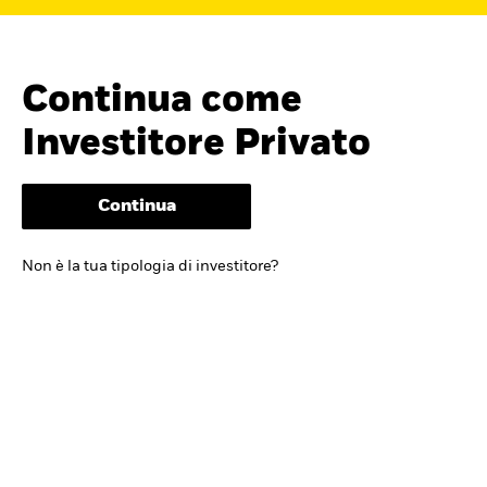
Continua come
Investitore Privato
Continua
Cerca i fondi
Non è la tua tipologia di investitore?
iShares
Trova un ETF iShares o un
fondo indicizzato che ti aiuti a
raggiungere i tuoi obiettivi di
investimento.