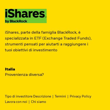
ETF Academy
iShares, parte della famiglia BlackRock, è
Il percorso interattivo di iShares per
specializzata in ETF (Exchange Traded Funds),
strumenti pensati per aiutarti a raggiungere i
conoscere il mondo degli ETF, dedicato
tuoi obiettivi di investimento
agli investitori privati.
Inizia ora
Italia
Provenienza diversa?
Tipo di investitore Descrizione
Termini
Privacy Policy
Lavora con noi
Chi siamo