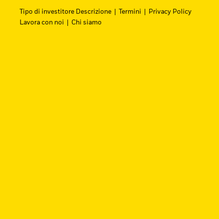
Tipo di investitore Descrizione
Termini
Privacy Policy
Lavora con noi
Chi siamo
Cerca i fondi
Trova un ETF iShares o un fondo indicizzato 