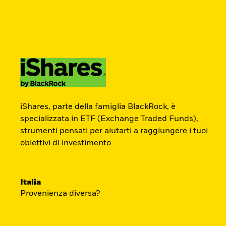
BlackRock
iShares
Aladdin
Cambia paese
Modifica tipologia inves
Prodotti
Approfondimenti
Didattica
Americas Offshore
Australia
ETF Academy
Investitori privati
China Offshore - 中
Colombia
iShares, parte della famiglia BlackRock, è
国境外
specializzata in ETF (Exchange Traded Funds),
strumenti pensati per aiutarti a raggiungere i tuoi
Il percorso interattivo di iShares per co
Finland
France
obiettivi di investimento
degli ETF, dedicato agli investitori privati.
Luxembourg
Magyarország
Portugal
Schweiz
Inizia ora
Italia
United Kingdom
United States
Provenienza diversa?