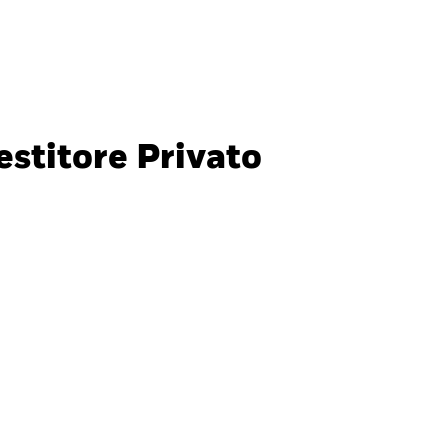
Investitori privati
Italia
CHIUDI
CHIUDI
Cerca
stitore Privato
ada
Chile
nali
i (IFC)
España
an - 日本
Korea - 한국
way
Polska
den
Taiwan - 台灣