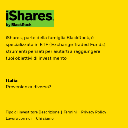
ETF Academy
iShares, parte della famiglia BlackRock, è
Il percorso interattivo di iShares per
specializzata in ETF (Exchange Traded Funds),
strumenti pensati per aiutarti a raggiungere i
conoscere il mondo degli ETF, dedicato
tuoi obiettivi di investimento
agli investitori privati.
Inizia ora
Italia
Provenienza diversa?
Tipo di investitore Descrizione
Termini
Privacy Policy
Lavora con noi
Chi siamo