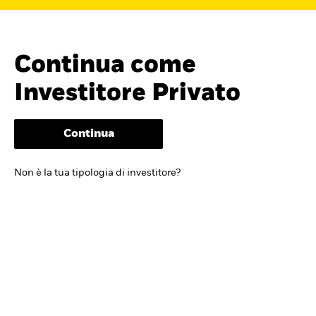
Continua come
Investitore Privato
Continua
Cerca i fondi
Non è la tua tipologia di investitore?
iShares
Trova un ETF iShares o un
fondo indicizzato che ti aiuti a
raggiungere i tuoi obiettivi di
investimento.