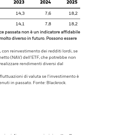
2023
2024
2025
14,3
7,6
18,2
14,1
7,8
18,2
e passata non è un indicatore affidabile
olto diverso in futuro. Possono essere
 con reinvestimento dei redditi lordi, se
e netto (NAV) dell'ETF, che potrebbe non
 realizzare rendimenti diversi dal
luttuazioni di valuta se l'investimento è
enuti in passato.
Fonte:
Blackrock.