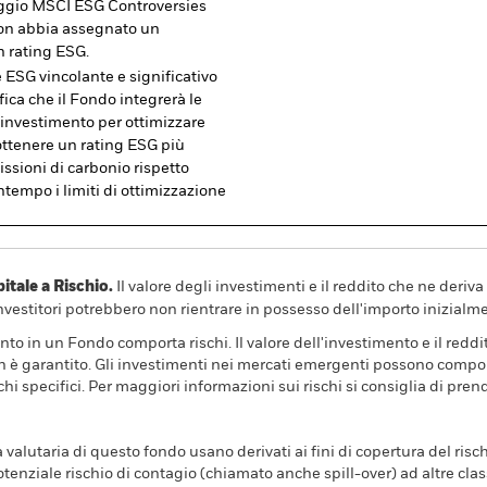
ggio MSCI ESG Controversies
e non abbia assegnato un
n rating ESG.
 ESG vincolante e significativo
fica che il Fondo integrerà le
 investimento per ottimizzare
 ottenere un rating ESG più
issioni di carbonio rispetto
ontempo i limiti di ottimizzazione
ale a Rischio.
Il valore degli investimenti e il reddito che ne deri
investitori potrebbero non rientrare in possesso dell'importo inizialme
nto in un Fondo comporta rischi. Il valore dell'investimento e il redd
n è garantito. Gli investimenti nei mercati emergenti possono comporta
hi specifici. Per maggiori informazioni sui rischi si consiglia di pren
a valutaria di questo fondo usano derivati ai fini di copertura del risch
tenziale rischio di contagio (chiamato anche spill-over) ad altre clas