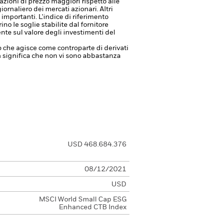
zioni di prezzo maggiori rispetto alle
iornaliero dei mercati azionari. Altri
i importanti.
L'indice di riferimento
no le soglie stabilite dal fornitore
nte sul valore degli investimenti del
à o che agisce come controparte di derivati
tà significa che non vi sono abbastanza
USD 468.684.376
08/12/2021
USD
MSCI World Small Cap ESG
Enhanced CTB Index