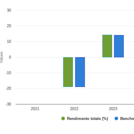
art
30
r chart with 2 data series.
e chart has 1 X axis displaying categories.
e chart has 1 Y axis displaying Values. Range: -30 to 30.
20
10
alues
0
-10
-20
-30
2021
2022
2023
Rendimento totale (%)
Benchm
d of interactive chart.