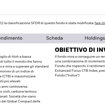
22 la classificazione SFDR di questo fondo è stata modificata;
fare cl
endimento
Scheda
Holdings
OBIETTIVO DI I
glio di titoli a bassa
Il fondo mira a conseguire un r
una combinazione di incremento di
 di tutto il mondo che fanno
Fondo che rispecchi il rendime
x e mira a superare gli standard
Enhanced Focus CTB Index, preso
 minimi di un indice di
Fondo ("Indice").
ca (CTB) e massimizzare
SG più elevati.
n armi controverse,
 civili, carbone termico,
onali. Società che siano
ipi del Global Compact delle