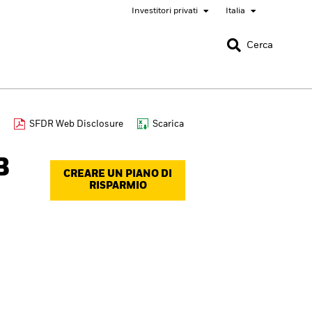
Investitori privati
Italia
CHIUDI
CHIUDI
Cerca
nada
Chile
SFDR Web Disclosure
Scarica
onali
bai (IFC)
España
B
CREARE UN PIANO DI
pan - 日本
Korea - 한국
RISPARMIO
rway
Polska
eden
Taiwan - 台灣