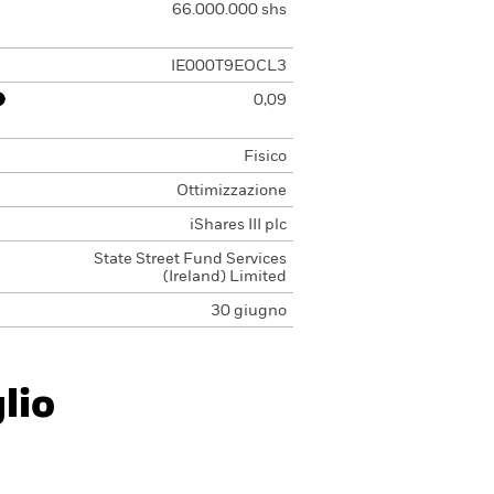
66.000.000 shs
IE000T9EOCL3
0,09
Fisico
Ottimizzazione
iShares III plc
State Street Fund Services
(Ireland) Limited
30 giugno
lio