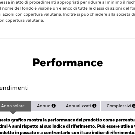
essa in atto di procedimenti appropriati per ridurre al minimo il rischi
l nome del fondo è visibile un elenco di tutte le classi di azioni del fo
 azioni con copertura valutaria. Inoltre si può chiedere alla società 
con copertura valutaria.
PRIIP KID
Prospetto
SFDR Web D
TB
Performance
endimento
Scheda
Holdings
endimenti
Anno solare
Annuo
Annualizzati
Complessivi
ge: 2021-12-06 00:00:00 to 2026-08-06 00:00:00.
: -50 to 100.
esto grafico mostra la performance del prodotto come percentua
timi 4 anni rispetto al suo indice di riferimento. Può essere utile a 
odotto in passato e a confrontarlo con il suo indice di riferimento