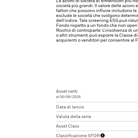
Le azioni di società di dimensioni più r
società più grandi.
Il valore delle azioni
fattori che possono influire includono le 
esclude le società che svolgono determinat
dell'indice. Tale screening ESG può ridur
Fondo rispetto a un fondo che non operi 
Rischio di controparte: L'insolvenza di un
o altri strumenti può esporre la Classe di
acquirenti o venditori per consentire al
Asset netti
al 06/08/2026
Data di lancio
Valuta della serie
Asset Class
Classificazione SFDR