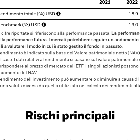
2021
2022
endimento totale (%) USD
-18,9
Benchmark (%) USD
-19,0
 cifre riportate si riferiscono alla performance passata.
La performanc
lla performance futura. I mercati potrebbero seguire un andamento m
ili a valutare il modo in cui è stato gestito il fondo in passato.
 rendimento è indicato sulla base del Valore patrimoniale netto (NAV),
l caso. I dati relativi al rendimento si basano sul valore patrimonial
rrispondere al prezzo di mercato dell'ETF. I singoli azionisti possono
ndimento del NAV.
 rendimento dell'investimento può aumentare o diminuire a causa di f
 una valuta diversa da quella utilizzata nel calcolo dei rendimenti ott
Rischi principali