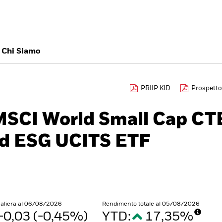
titore
Chi Siamo
België
Brazil
Ca
PRIIP KID
Prospetto
Investitori professi
Denmark
Deutschland
Du
MSCI World Small Cap CT
Hong Kong - 香港
Italia
Ja
d ESG UCITS ETF
México
Nederland
No
Singapore
South Africa
Sw
Õsterreich
Location not listed
naliera al 06/08/2026
Rendimento totale al 05/08/2026
-0,03 (-0,45%)
YTD:
17,35%