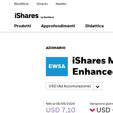
BlackRock
iShares
Aladdin
Cambia paese
Modifica tipologia inves
Prodotti
Approfondimenti
Didattica
Americas Offshore
Australia
Investitori privati
AZIONARIO
China Offshore - 中国
Colombia
境外
iShares 
EWSA
Finland
France
Enhance
Luxembourg
Magyarország
Portugal
Schweiz
United Kingdom
United States
NAV al 06/08/2026
Variazione gior
USD 7,10
USD 