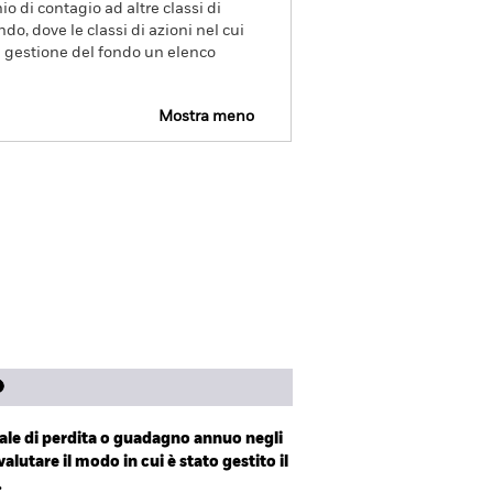
o di contagio ad altre classi di
ndo, dove le classi di azioni nel cui
di gestione del fondo un elenco
Mostra meno
isclosure
Scarica
Letteratura
le di perdita o guadagno annuo negli
valutare il modo in cui è stato gestito il
.