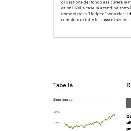
di gestione del fondo assicurerà la m
azioni. Nella casella a tendina sotto i
nome si trova "Hedged" sono classi di
completo di tutte le classi di azioni 
iShares MSCI World Small Cap C
Enhanced ESG UCITS ETF
EWSA
ISIN: IE000T9EOCL3
Overview
R
Tabella
R
Since Incept.
Since Incept.
Line chart with 241 data points.
The chart has 1 X axis displaying Time. Ran
15.000
The chart has 1 Y axis displaying values. Range
Qu
ul
10.000
pr