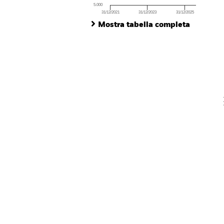
5.000
31/12/2021
31/12/2023
31/12/2025
Ch
End of interactive chart.
Ba
Mostra tabella completa
Th
Th
V
En