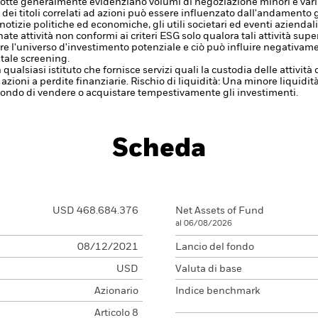
idotte generalmente evidenziano volumi di negoziazione minori e varia
 e dei titoli correlati ad azioni può essere influenzato dall'andamento g
notizie politiche ed economiche, gli utili societari ed eventi aziendal
e attività non conformi ai criteri ESG solo qualora tali attività superi
re l'universo d'investimento potenziale e ciò può influire negativame
tale screening.
 qualsiasi istituto che fornisce servizi quali la custodia delle attivit
 azioni a perdite finanziarie.
Rischio di liquidità: Una minore liquidi
 Fondo di vendere o acquistare tempestivamente gli investimenti.
Scheda
USD 468.684.376
Net Assets of Fund
al 06/08/2026
08/12/2021
Lancio del fondo
USD
Valuta di base
Azionario
Indice benchmark
Articolo 8