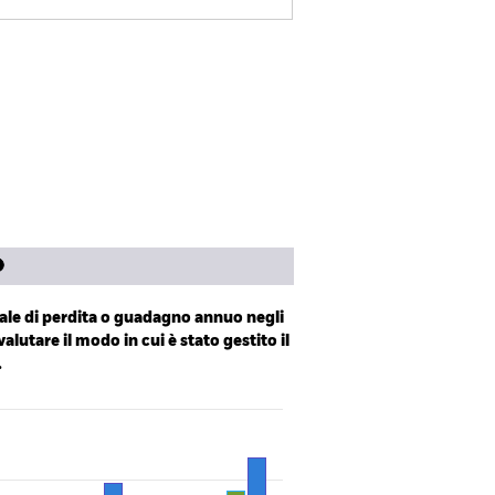
isclosure
Scarica
Letteratura
le di perdita o guadagno annuo negli
valutare il modo in cui è stato gestito il
.