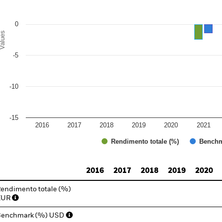
0
alues
-5
-10
-15
2016
2017
2018
2019
2020
2021
Rendimento totale (%)
Benchm
d of interactive chart.
2016
2017
2018
2019
2020
endimento totale (%)
EUR
Benchmark (%) USD