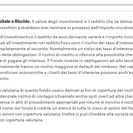
ale a Rischio.
Il valore degli investimenti e il reddito che ne deri
investitori potrebbero non rientrare in possesso dell'importo inizialme
dell’investimento e il reddito da esso derivante varierà e l’importo ini
ati all'investimento nel reddito fisso sono il rischio dei tassi d'intere
 completamente al secondo. Normalmente un rialzo dei tassi d'intere
elle obbligazioni. Il rischio di credito si riferisce alla possibilità c
e e di pagare gli interessi. Il Fondo investe in obbligazioni ad alto r
almente hanno un rischio maggiore di default dei rimborsi. Nel caso 
condizioni economiche e i livelli dei tassi d'interesse possono anch'es
ento.
a valutaria di questo fondo usano derivati ai fini di copertura del risch
tenziale rischio di contagio (chiamato anche spill-over) ad altre clas
essa in atto di procedimenti appropriati per ridurre al minimo il rischi
l nome del fondo è visibile un elenco di tutte le classi di azioni del fo
 azioni con copertura valutaria. Inoltre si può chiedere alla società 
con copertura valutaria.