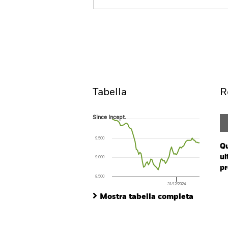
iShares $ Development
Bank Bonds UCITS ETF
UEEG
ISIN: IE00BMCZLH06
Overview
R
Tabella
R
Since Incept.
Since Incept.
Line chart with 73 data points.
The chart has 1 X axis displaying Time. Ran
9.500
The chart has 1 Y axis displaying values. Range
Qu
ul
9.000
pr
8.500
31/12/2024
Ch
End of interactive chart.
Ba
Mostra tabella completa
Th
Th