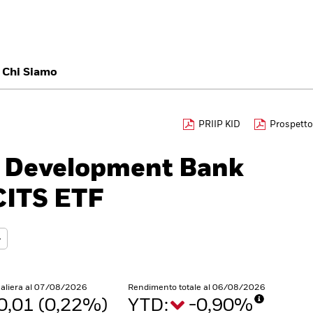
titore
Chi Siamo
België
Brazil
Ca
PRIIP KID
Prospetto
Investitori professi
Denmark
Deutschland
Du
$ Development Bank
Hong Kong - 香港
Italia
Ja
CITS ETF
México
Nederland
No
Singapore
South Africa
Sw
Õsterreich
Location not listed
naliera al 07/08/2026
Rendimento totale al 06/08/2026
0,01 (0,22%)
YTD:
-0,90%