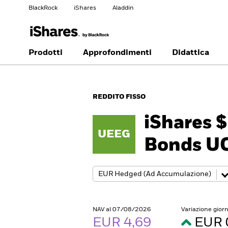
BlackRock
iShares
Aladdin
Cambia paese
Modifica tipologia inves
Prodotti
Approfondimenti
Didattica
Americas Offshore
Australia
Investitori privati
REDDITO FISSO
China Offshore - 中国
Colombia
境外
iShares 
UEEG
Finland
France
Bonds U
Luxembourg
Magyarország
Portugal
Schweiz
United Kingdom
United States
NAV al 07/08/2026
Variazione gior
EUR 4,69
EUR 