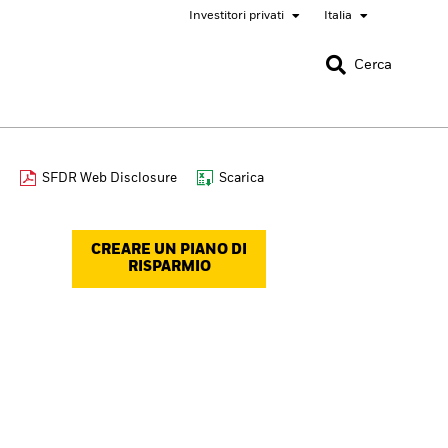
Investitori privati
Italia
CHIUDI
CHIUDI
Cerca
nada
Chile
SFDR Web Disclosure
Scarica
onali
bai (IFC)
España
CREARE UN PIANO DI
pan - 日本
Korea - 한국
RISPARMIO
rway
Polska
eden
Taiwan - 台灣