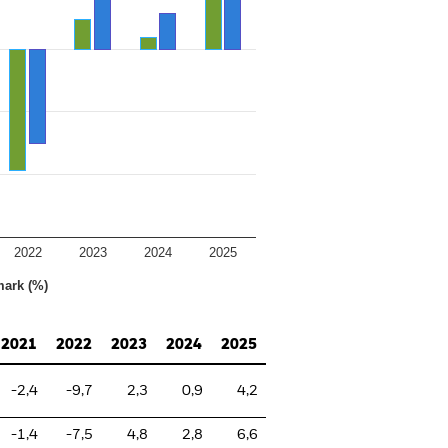
2022
2023
2024
2025
ark (%)
2021
2022
2023
2024
2025
-2,4
-9,7
2,3
0,9
4,2
-1,4
-7,5
4,8
2,8
6,6