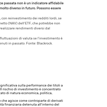
e passata non è un indicatore affidabile
olto diverso in futuro. Possono essere
 con reinvestimento dei redditi lordi, se
e netto (NAV) dell'ETF, che potrebbe non
 realizzare rendimenti diversi dal
luttuazioni di valuta se l'investimento è
enuti in passato.
Fonte:
Blackrock.
ignificativa sulla performance dei titoli a
Il rischio di investimento è concentrato
zzato di natura economica, politica,
à o che agisce come controparte di derivati
vità finanziaria detenuta all'interno del