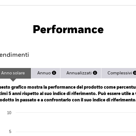
PRIIP KID
Prospetto
SFDR Web D
Performance
endimento
Scheda
Holdings
endimenti
Anno solare
Annuo
Annualizzati
Complessivi
ge: 2020-08-01 00:00:00 to 2026-08-06 00:00:00.
: -15 to 0.
esto grafico mostra la performance del prodotto come percentua
timi 5 anni rispetto al suo indice di riferimento. Può essere utile a 
odotto in passato e a confrontarlo con il suo indice di riferimento
art
10
r chart with 2 data series.
e chart has 1 X axis displaying categories.
e chart has 1 Y axis displaying Values. Range: -15 to 10.
5