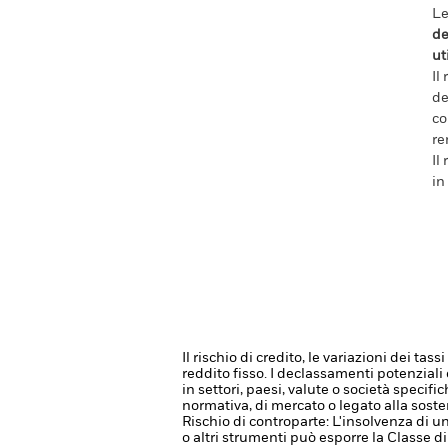
Le
de
ut
Il
de
co
re
Il
in
Il rischio di credito, le variazioni dei ta
reddito fisso. I declassamenti potenziali o
in settori, paesi, valute o società specif
normativa, di mercato o legato alla sosten
Rischio di controparte: L'insolvenza di un
o altri strumenti può esporre la Classe di