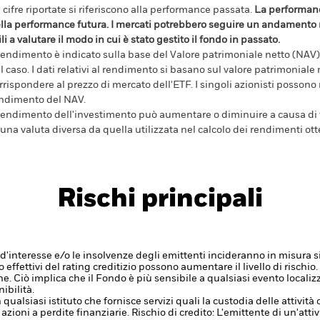
 cifre riportate si riferiscono alla performance passata.
La performanc
lla performance futura. I mercati potrebbero seguire un andamento m
ili a valutare il modo in cui è stato gestito il fondo in passato.
 rendimento è indicato sulla base del Valore patrimoniale netto (NAV),
l caso. I dati relativi al rendimento si basano sul valore patrimonial
rrispondere al prezzo di mercato dell'ETF. I singoli azionisti possono
ndimento del NAV.
 rendimento dell'investimento può aumentare o diminuire a causa di f
 una valuta diversa da quella utilizzata nel calcolo dei rendimenti ott
Rischi principali
ssi d'interesse e/o le insolvenze degli emittenti incideranno in misura s
 effettivi del rating creditizio possono aumentare il livello di rischio.
iche. Ciò implica che il Fondo è più sensibile a qualsiasi evento locali
ibilità.
 qualsiasi istituto che fornisce servizi quali la custodia delle attivit
 azioni a perdite finanziarie.
Rischio di credito: L'emittente di un'atti