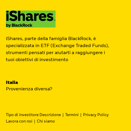
ETF Academy
iShares, parte della famiglia BlackRock, è
Il percorso interattivo di iShares per
specializzata in ETF (Exchange Traded Funds),
strumenti pensati per aiutarti a raggiungere i
conoscere il mondo degli ETF, dedicato
tuoi obiettivi di investimento
agli investitori privati.
Inizia ora
Italia
Provenienza diversa?
Tipo di investitore Descrizione
Termini
Privacy Policy
Lavora con noi
Chi siamo