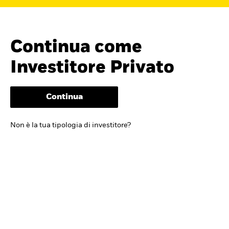
Continua come
Investitore Privato
Continua
Cerca i fondi
Non è la tua tipologia di investitore?
iShares
Trova un ETF iShares o un
fondo indicizzato che ti aiuti a
raggiungere i tuoi obiettivi di
investimento.