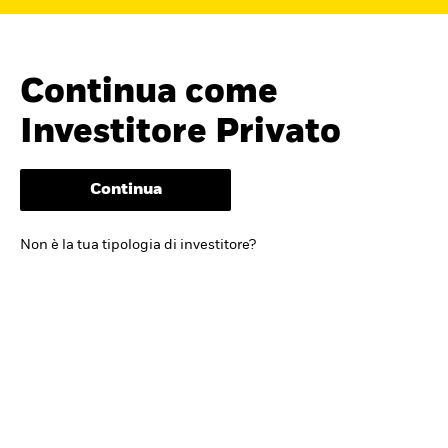
Continua come
Investitore Privato
Continua
Cerca i fondi
Non è la tua tipologia di investitore?
iShares
Trova un ETF iShares o un
fondo indicizzato che ti aiuti a
raggiungere i tuoi obiettivi di
investimento.