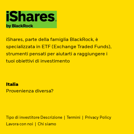
ETF Academy
iShares, parte della famiglia BlackRock, è
Il percorso interattivo di iShares per
specializzata in ETF (Exchange Traded Funds),
strumenti pensati per aiutarti a raggiungere i
conoscere il mondo degli ETF, dedicato
tuoi obiettivi di investimento
agli investitori privati.
Inizia ora
Italia
Provenienza diversa?
Tipo di investitore Descrizione
Termini
Privacy Policy
Lavora con noi
Chi siamo