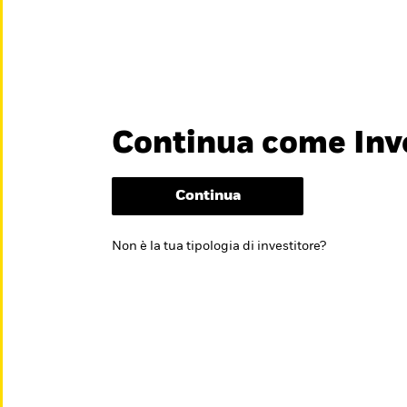
titore
Chi Siamo
Continua come Inve
België
Brazil
Can
Investitori professio
Denmark
Deutschland
Duba
Continua
noscere il mondo
Hong Kong - 香港
Italia
Jap
Non è la tua tipologia di investitore?
México
Nederland
Nor
Singapore
South Africa
Swe
Õsterreich
Location not listed