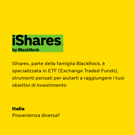
BlackRock
iShares
Aladdin
Cambia paese
Modifica tipologia inves
Prodotti
Approfondimenti
Didattica
Americas Offshore
Australia
ETF Academy
Investitori privati
China Offshore - 中
Colombia
iShares, parte della famiglia BlackRock, è
国境外
specializzata in ETF (Exchange Traded Funds),
strumenti pensati per aiutarti a raggiungere i tuoi
Il percorso interattivo di iShares per co
Finland
France
obiettivi di investimento
degli ETF, dedicato agli investitori privati.
Luxembourg
Magyarország
Portugal
Schweiz
Inizia ora
Italia
United Kingdom
United States
Provenienza diversa?