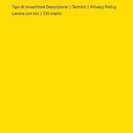
Tipo di investitore Descrizione
Termini
Privacy Policy
Lavora con noi
Chi siamo
Cerca i fondi
Trova un ETF iShares o un fondo indicizzato 