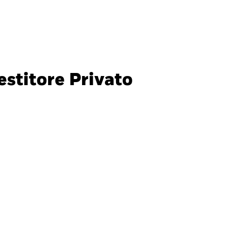
Investitori privati
Italia
CHIUDI
CHIUDI
Cerca
stitore Privato
ada
Chile
nali
i (IFC)
España
an - 日本
Korea - 한국
way
Polska
den
Taiwan - 台灣