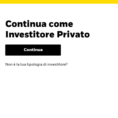
Continua come
Investitore Privato
Continua
Cerca i fondi
Non è la tua tipologia di investitore?
iShares
Trova un ETF iShares o un
fondo indicizzato che ti aiuti a
raggiungere i tuoi obiettivi di
investimento.