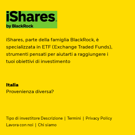
ETF Academy
iShares, parte della famiglia BlackRock, è
Il percorso interattivo di iShares per
specializzata in ETF (Exchange Traded Funds),
strumenti pensati per aiutarti a raggiungere i
conoscere il mondo degli ETF, dedicato
tuoi obiettivi di investimento
agli investitori privati.
Inizia ora
Italia
Provenienza diversa?
Tipo di investitore Descrizione
Termini
Privacy Policy
Lavora con noi
Chi siamo