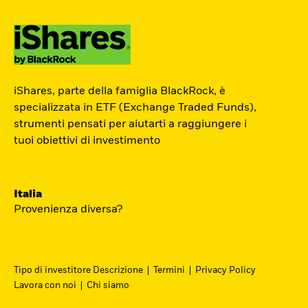
ETF Academy
iShares, parte della famiglia BlackRock, è
Il percorso interattivo di iShares per
specializzata in ETF (Exchange Traded Funds),
strumenti pensati per aiutarti a raggiungere i
conoscere il mondo degli ETF, dedicato
tuoi obiettivi di investimento
agli investitori privati.
Inizia ora
Italia
Provenienza diversa?
Tipo di investitore Descrizione
Termini
Privacy Policy
Lavora con noi
Chi siamo