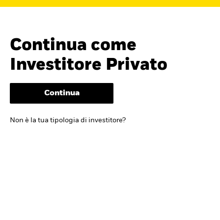
Continua come
Investitore Privato
Continua
Cerca i fondi
Non è la tua tipologia di investitore?
iShares
Trova un ETF iShares o un
fondo indicizzato che ti aiuti a
raggiungere i tuoi obiettivi di
investimento.