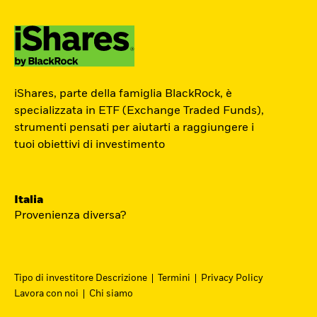
ETF Academy
iShares, parte della famiglia BlackRock, è
Il percorso interattivo di iShares per
specializzata in ETF (Exchange Traded Funds),
strumenti pensati per aiutarti a raggiungere i
conoscere il mondo degli ETF, dedicato
tuoi obiettivi di investimento
agli investitori privati.
Inizia ora
Italia
Provenienza diversa?
Tipo di investitore Descrizione
Termini
Privacy Policy
Lavora con noi
Chi siamo