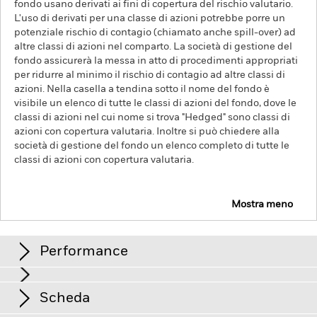
fondo usano derivati ai fini di copertura del rischio valutario.
L'uso di derivati per una classe di azioni potrebbe porre un
potenziale rischio di contagio (chiamato anche spill-over) ad
altre classi di azioni nel comparto. La società di gestione del
fondo assicurerà la messa in atto di procedimenti appropriati
per ridurre al minimo il rischio di contagio ad altre classi di
azioni. Nella casella a tendina sotto il nome del fondo è
visibile un elenco di tutte le classi di azioni del fondo, dove le
classi di azioni nel cui nome si trova "Hedged" sono classi di
azioni con copertura valutaria. Inoltre si può chiedere alla
società di gestione del fondo un elenco completo di tutte le
classi di azioni con copertura valutaria.
Mostra meno
iShares EURO STOXX Mid UCITS ETF
DJMC
ISIN: IE00B02KXL92
Performance
Tabella
Scheda
Il valore delle azioni e dei titoli correlati ad azioni può essere
influenzato dall'andamento giornaliero dei mercati azionari.