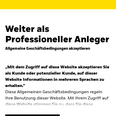
Finden Sie einen iShares ETF oder
Indexfonds, der zu Ihren Zielen passt.
FONDSNAME, WKN ODER ISIN
Weiter als
Professioneller Anleger
Allgemeine Geschäftsbedingungen akzeptieren
ODER
NACH KATEGORIE
z.B. Märkte und Regionen
„Mit dem Zugriff auf diese Website akzeptieren Sie
als Kunde oder potenzieller Kunde, auf dieser
Kapitalanlagerisiko.
Eine Finanzanlage ist
Website Informationen in mehreren Sprachen zu
mit Risiken verbunden. Der Wert einer
erhalten.“
Anlage sowie das hieraus bezogene
Diese Allgemeinen Geschäftsbedingungen regeln
Einkommen können Schwankungen
unterliegen und sind nicht garantiert. Es
Ihre Benutzung dieser Website. Mit Ihrem Zugriff auf
kann sein, dass der Anleger nicht die
diese Website stimmen Sie zu, dass Sie diese
gesamte Summe zurückerhält.
Allgemeinen Geschäftsbedingungen gelesen haben