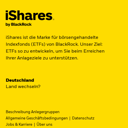
Jetzt in Raumfahrt investieren.
iShares ist die Marke für börsengehandelte
Zugang zu Unternehmen aus den Bereichen
Indexfonds (ETFs) von BlackRock. Unser Ziel:
Satellitentechnologie, Kommunikation und
ETFs so zu entwickeln, um Sie beim Erreichen
Raumfahrtinnovation über einen einzigen
Ihrer Anlageziele zu unterstützen.
diversifizierten ETF:
ST4R - iShares Space Technologies UCITS ETF.
Deutschland
Jetzt entdecken
Land wechseln?
Beschreibung Anlegergruppen
Allgemeine Geschäftsbedingungen
Datenschutz
iShares Fondsfinder
Jobs & Karriere
Über uns