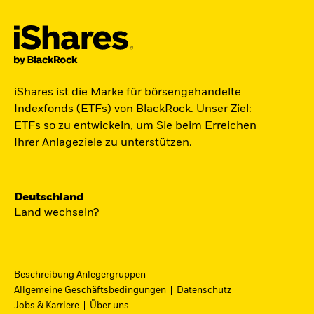
Jetzt in Raumfahrt investieren.
iShares ist die Marke für börsengehandelte
Zugang zu Unternehmen aus den Bereichen
Indexfonds (ETFs) von BlackRock. Unser Ziel:
Satellitentechnologie, Kommunikation und
ETFs so zu entwickeln, um Sie beim Erreichen
Raumfahrtinnovation über einen einzigen
Ihrer Anlageziele zu unterstützen.
diversifizierten ETF:
ST4R - iShares Space Technologies UCITS ETF.
Deutschland
Jetzt entdecken
Land wechseln?
Beschreibung Anlegergruppen
Allgemeine Geschäftsbedingungen
Datenschutz
iShares Fondsfinder
Jobs & Karriere
Über uns