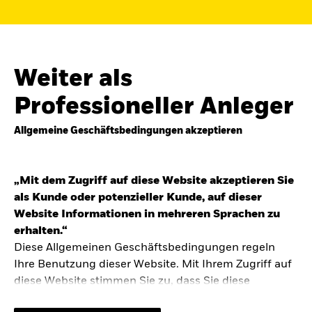
Finden Sie einen iShares ETF oder
Indexfonds, der zu Ihren Zielen passt.
FONDSNAME, WKN ODER ISIN
Weiter als
Professioneller Anleger
Allgemeine Geschäftsbedingungen akzeptieren
ODER
NACH KATEGORIE
z.B. Märkte und Regionen
„Mit dem Zugriff auf diese Website akzeptieren Sie
als Kunde oder potenzieller Kunde, auf dieser
Kapitalanlagerisiko.
Eine Finanzanlage ist
Website Informationen in mehreren Sprachen zu
mit Risiken verbunden. Der Wert einer
erhalten.“
Anlage sowie das hieraus bezogene
Diese Allgemeinen Geschäftsbedingungen regeln
Einkommen können Schwankungen
unterliegen und sind nicht garantiert. Es
Ihre Benutzung dieser Website. Mit Ihrem Zugriff auf
kann sein, dass der Anleger nicht die
diese Website stimmen Sie zu, dass Sie diese
gesamte Summe zurückerhält.
Allgemeinen Geschäftsbedingungen gelesen haben