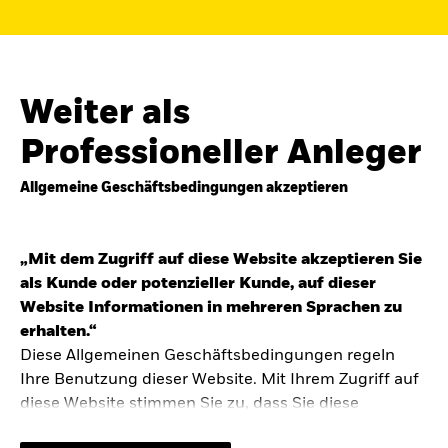
Finden Sie einen iShares ETF oder
Indexfonds, der zu Ihren Zielen passt.
FONDSNAME, WKN ODER ISIN
Weiter als
Professioneller Anleger
Allgemeine Geschäftsbedingungen akzeptieren
ODER
NACH KATEGORIE
z.B. Märkte und Regionen
„Mit dem Zugriff auf diese Website akzeptieren Sie
als Kunde oder potenzieller Kunde, auf dieser
Kapitalanlagerisiko.
Eine Finanzanlage ist
Website Informationen in mehreren Sprachen zu
mit Risiken verbunden. Der Wert einer
erhalten.“
Anlage sowie das hieraus bezogene
Diese Allgemeinen Geschäftsbedingungen regeln
Einkommen können Schwankungen
unterliegen und sind nicht garantiert. Es
Ihre Benutzung dieser Website. Mit Ihrem Zugriff auf
kann sein, dass der Anleger nicht die
diese Website stimmen Sie zu, dass Sie diese
gesamte Summe zurückerhält.
Allgemeinen Geschäftsbedingungen gelesen haben