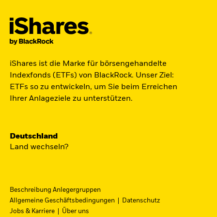
Jetzt in Raumfahrt investieren.
iShares ist die Marke für börsengehandelte
Zugang zu Unternehmen aus den Bereichen
Indexfonds (ETFs) von BlackRock. Unser Ziel:
Satellitentechnologie, Kommunikation und
ETFs so zu entwickeln, um Sie beim Erreichen
Raumfahrtinnovation über einen einzigen
Ihrer Anlageziele zu unterstützen.
diversifizierten ETF:
ST4R - iShares Space Technologies UCITS ETF.
Deutschland
Jetzt entdecken
Land wechseln?
Beschreibung Anlegergruppen
Allgemeine Geschäftsbedingungen
Datenschutz
iShares Fondsfinder
Jobs & Karriere
Über uns