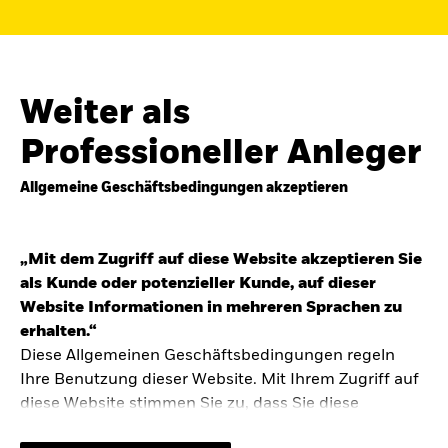
Finden Sie einen iShares ETF oder
Indexfonds, der zu Ihren Zielen passt.
FONDSNAME, WKN ODER ISIN
Weiter als
Professioneller Anleger
Allgemeine Geschäftsbedingungen akzeptieren
ODER
NACH KATEGORIE
z.B. Märkte und Regionen
„Mit dem Zugriff auf diese Website akzeptieren Sie
als Kunde oder potenzieller Kunde, auf dieser
Kapitalanlagerisiko.
Eine Finanzanlage ist
Website Informationen in mehreren Sprachen zu
mit Risiken verbunden. Der Wert einer
erhalten.“
Anlage sowie das hieraus bezogene
Diese Allgemeinen Geschäftsbedingungen regeln
Einkommen können Schwankungen
unterliegen und sind nicht garantiert. Es
Ihre Benutzung dieser Website. Mit Ihrem Zugriff auf
kann sein, dass der Anleger nicht die
diese Website stimmen Sie zu, dass Sie diese
gesamte Summe zurückerhält.
Allgemeinen Geschäftsbedingungen gelesen haben