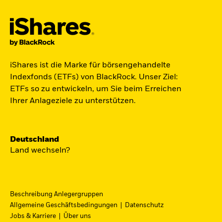
Jetzt in Raumfahrt investieren.
iShares ist die Marke für börsengehandelte
Zugang zu Unternehmen aus den Bereichen
Indexfonds (ETFs) von BlackRock. Unser Ziel:
Satellitentechnologie, Kommunikation und
ETFs so zu entwickeln, um Sie beim Erreichen
Raumfahrtinnovation über einen einzigen
Ihrer Anlageziele zu unterstützen.
diversifizierten ETF:
ST4R - iShares Space Technologies UCITS ETF.
Deutschland
Jetzt entdecken
Land wechseln?
Beschreibung Anlegergruppen
Allgemeine Geschäftsbedingungen
Datenschutz
iShares Fondsfinder
Jobs & Karriere
Über uns