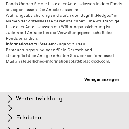
Fonds können Sie die Liste aller Anteilsklassen in dem Fonds
anzeigen lassen. Die Anteilsklassen mit
Währungsabsicherung sind durch den Begriff „Hedged“ im
Namen der Anteilsklasse gekennzeichnet. Eine vollständige
Liste aller Anteilsklassen mit Währungsabsicherung ist
zudem auf Anfrage bei der Verwaltungsgesellschaft des
Fonds erhältlich.
Informationen zu Steuern:
Zugang zu den
Besteuerungsgrundlagen für in Deutschland
steuerpflichtige Anleger erhalten Sie über ein formloses E-
Mail an
steuerliches-informationsblatt@blackrock.com
.
Weniger anzeigen
iShares MSCI EM Latin America UCITS ETF
Wertentwicklung
Renditen
Eckdaten
Schwellenländer sind im Allgemeinen anfälliger gegenüber
wirtschaftlichen oder politischen Störungen als
Industrieländer. Weitere Einflussfaktoren sind ein höheres