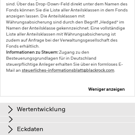
sind. Über das Drop-Down-Feld direkt unter dem Namen des
Fonds können Sie die Liste aller Anteilsklassen in dem Fonds
anzeigen lassen. Die Anteilsklassen mit
Währungsabsicherung sind durch den Begriff „Hedged“ im
Namen der Anteilsklasse gekennzeichnet. Eine vollständige
Liste aller Anteilsklassen mit Währungsabsicherung ist
zudem auf Anfrage bei der Verwaltungsgesellschaft des
Fonds erhältlich.
Informationen zu Steuern:
Zugang zu den
Besteuerungsgrundlagen für in Deutschland
steuerpflichtige Anleger erhalten Sie über ein formloses E-
Mail an
steuerliches-informationsblatt@blackrock.com
.
Weniger anzeigen
iShares Europe Foreign Focus UCITS ETF
Wertentwicklung
Renditen
Eckdaten
Das Anlagerisiko ist auf bestimmte Sektoren, Länder,