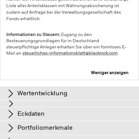
Liste aller Anteilsklassen mit Währungsabsicherung ist
zudem auf Anfrage bei der Verwaltungsgesellschaft des
Fonds erhältlich.
Informationen zu Steuern:
Zugang zu den
Besteuerungsgrundlagen für in Deutschland
steuerpflichtige Anleger erhalten Sie über ein formloses E-
Mail an
steuerliches-informationsblatt@blackrock.com
.
Weniger anzeigen
iShares World ex Euro 0-5 Year Government Bond
Index Fund (IE)
Wertentwicklung
Renditen
Eckdaten
Kreditrisiken, Zinsschwankungen und/oder der Ausfall eines
Emittenten haben wesentliche Auswirkungen auf die
Wertentwicklung von festverzinslichen Wertpapieren.
Portfoliomerkmale
Potenzielle oder effektive Herabstufungen der
Anteilsklassenvermögen
EUR 4.461
Kreditwürdigkeit können zu einem Risikoniveau führen.
Per 06.Aug.2026