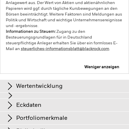
Anlagewert aus. Der Wert von Aktien und aktienähnlichen
Papieren wird ggf. durch tägliche Kursbewegungen an den
Börsen beeinträchtigt. Weitere Faktoren sind Meldungen aus
Politik und Wirtschaft und wichtige Unternehmensereignisse
und -ergebnisse.
Informationen zu Steuern:
Zugang zu den
Besteuerungsgrundlagen für in Deutschland
steuerpflichtige Anleger erhalten Sie über ein formloses E-
Mail an
steuerliches-informationsblatt@blackrock.com
.
Weniger anzeigen
iShares Emerging Markets Index Fund (IE)
Wertentwicklung
Renditen
Eckdaten
Schwellenländer sind im Allgemeinen anfälliger gegenüber
wirtschaftlichen oder politischen Störungen als
Industrieländer. Weitere Einflussfaktoren sind ein höheres
Portfoliomerkmale
„Liquiditätsrisiko“, Beschränkungen bei der Anlage in oder
Anteilsklassenvermögen
EUR 744.954.241
der Übertragung von Vermögenswerten, ausfallende oder
Per 06.Aug.2026