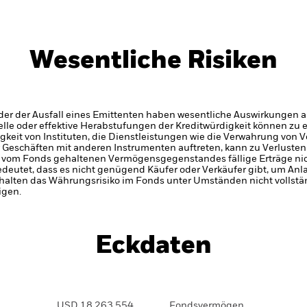
Wesentliche Risiken
er der Ausfall eines Emittenten haben wesentliche Auswirkungen a
elle oder effektive Herabstufungen der Kreditwürdigkeit können zu 
gkeit von Instituten, die Dienstleistungen wie die Verwahrung von
 Geschäften mit anderen Instrumenten auftreten, kann zu Verlusten
s vom Fonds gehaltenen Vermögensgegenstandes fällige Erträge nicht
bedeutet, dass es nicht genügend Käufer oder Verkäufer gibt, um Anl
alten das Währungsrisiko im Fonds unter Umständen nicht vollstä
igen.
Eckdaten
USD 18.263.554
Fondsvermögen