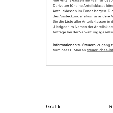
Alle Anteilsklassen mit Währungsab
Derivaten für eine Anteilsklasse kön
Anteilsklassen im Fonds bergen. Di
des Ansteckungsrisikos für andere
Sie die Liste aller Anteilsklassen 
„Hedged“ im Namen der Anteilsklass
Anfrage bei der Verwaltungsgesellsc
Informationen zu Steuern:
Zugang zu
formloses E-Mail an
steuerliches-i
iShares Global Inflation-Linked B
Überblick
Perform
Grafik
R