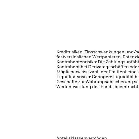
Kreditrisiken, Zinsschwankungen und/od
festverzinslichen Wertpapieren. Potenzi
Kontrahentenrisiko: Die Zahlungsunfähi
Kontrahent bei Derivategeschäften oder
Möglicherweise zahlt der Emittent eine
Liquiditätsrisiko: Geringere Liquidität 
Geschäfte zur Währungsabsicherung sch
Wertentwicklung des Fonds beeinträcht
Anteilsklassenvermögen