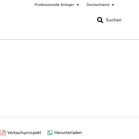
Professionelle Anleger
Deutschland
SCHLIESSEN
SCHLIESSEN
Suchen
ited States
Location not listed
Verkaufsprospekt
Herunterladen