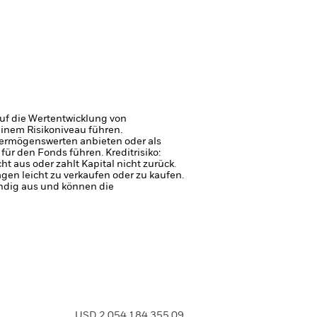
uf die Wertentwicklung von
einem Risikoniveau führen.
 Vermögenswerten anbieten oder als
 für den Fonds führen.
Kreditrisiko:
 aus oder zahlt Kapital nicht zurück.
agen leicht zu verkaufen oder zu kaufen.
ndig aus und können die
USD 2.054.184.355,09