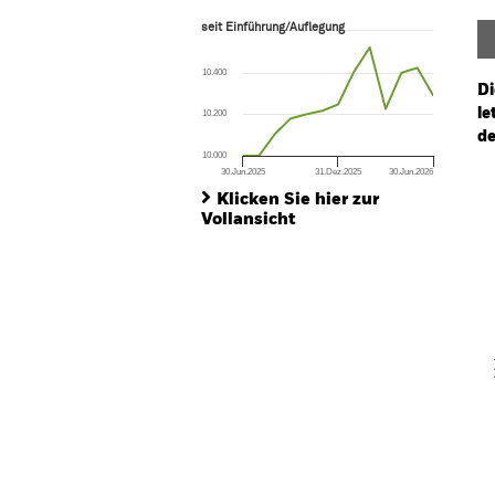
seit Einführung/Auflegung
seit Einführung/Auflegung
Line chart with 13 data points.
The chart has 1 X axis displaying Time. Ran
10.400
The chart has 1 Y axis displaying values. Range:
Di
le
10.200
de
10.000
30.Jun.2025
31.Dez.2025
30.Jun.2026
Ch
End of interactive chart.
Ba
Klicken Sie hier zur
Th
Vollansicht
Th
V