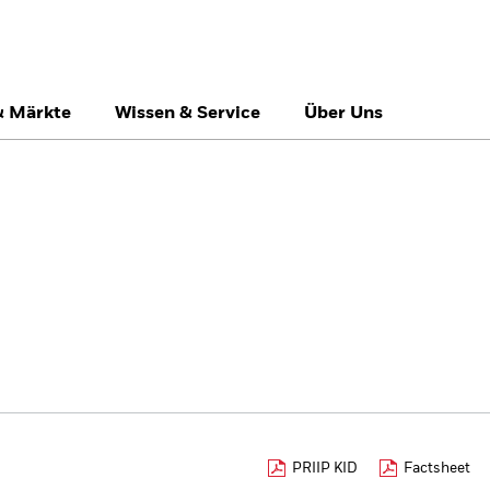
& Märkte
Wissen & Service
Über Uns
Switzerland
United Kingdom
Un
Privatanleger
PRIIP KID
Factsheet