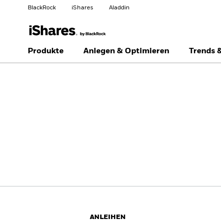
BlackRock
iShares
Aladdin
Land ändern
Anlegertyp wechseln
Produkte
Anlegen & Optimieren
Trends 
Germany
Netherlands
Professionelle Anleger
ANLEIHEN