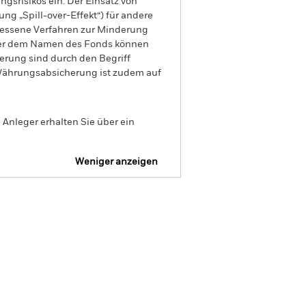
gsrisikos ein. Der Einsatz von
ng „Spill-over-Effekt“) für andere
emessene Verfahren zur Minderung
nter dem Namen des Fonds können
herung sind durch den Begriff
t Währungsabsicherung ist zudem auf
Anleger erhalten Sie über ein
Weniger anzeigen
Verkaufsprospekt
Herunterladen
itionen
Unterlagen