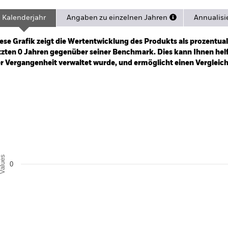
Kalenderjahr
Angaben zu einzelnen Jahren
Annualisi
ge: 2025-06-30 00:00:00 to 2026-06-30 00:00:00.
 0 to 6.
ese Grafik zeigt die Wertentwicklung des Produkts als prozentual
tzten 0 Jahren gegenüber seiner Benchmark. Dies kann Ihnen helfe
r Vergangenheit verwaltet wurde, und ermöglicht einen Vergleic
art
r chart with 2 data series.
e chart has 1 X axis displaying categories.
e chart has 1 Y axis displaying Values. Range: -0.5 to 0.5.
alues
0