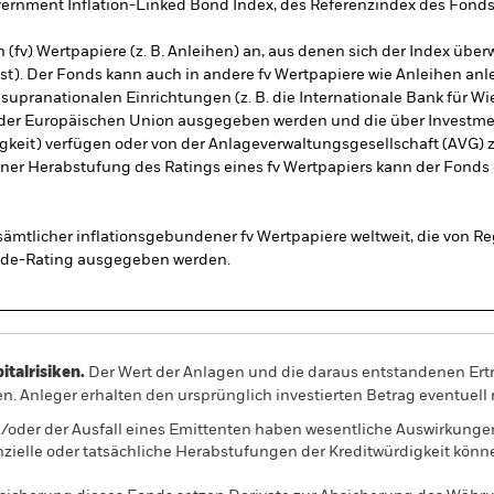
rnment Inflation-Linked Bond Index, des Referenzindex des Fonds (
en (fv) Wertpapiere (z. B. Anleihen) an, aus denen sich der Index ü
t). Der Fonds kann auch in andere fv Wertpapiere wie Anleihen an
 supranationalen Einrichtungen (z. B. die Internationale Bank für W
der Europäischen Union ausgegeben werden und die über Investment-
gkeit) verfügen oder von der Anlageverwaltungsgesellschaft (AVG) 
iner Herabstufung des Ratings eines fv Wertpapiers kann der Fonds d
sämtlicher inflationsgebundener fv Wertpapiere weltweit, die von R
rade-Rating ausgegeben werden.
alrisiken.
Der Wert der Anlagen und die daraus entstandenen Ertr
n. Anleger erhalten den ursprünglich investierten Betrag eventuell 
/oder der Ausfall eines Emittenten haben wesentliche Auswirkunge
nzielle oder tatsächliche Herabstufungen der Kreditwürdigkeit könn