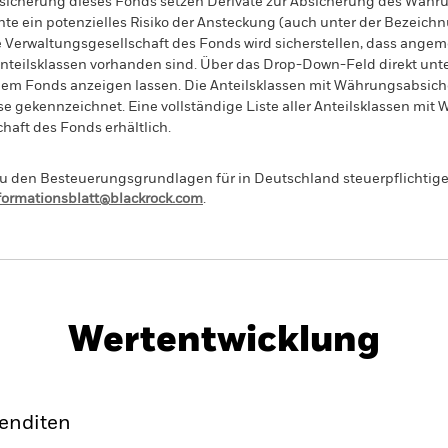
sicherung dieses Fonds setzen Derivate zur Absicherung des Währun
nte ein potenzielles Risiko der Ansteckung (auch unter der Bezeichnu
e Verwaltungsgesellschaft des Fonds wird sicherstellen, dass ang
 Anteilsklassen vorhanden sind. Über das Drop-Down-Feld direkt u
in dem Fonds anzeigen lassen. Die Anteilsklassen mit Währungsabsic
e gekennzeichnet. Eine vollständige Liste aller Anteilsklassen mi
haft des Fonds erhältlich.
 den Besteuerungsgrundlagen für in Deutschland steuerpflichtige 
nformationsblatt@blackrock.com
.
PRIIP KID
Factsheet
ond Index Fund (IE)
Wertentwicklung
ance
Eckdaten
Managers
Pos
enditen