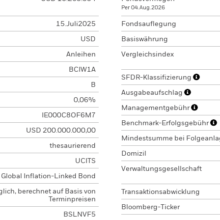
Per 04.Aug.2026
15.Juli2025
Fondsauflegung
USD
Basiswährung
Anleihen
Vergleichsindex
BCIW1A
SFDR-Klassifizierung
B
Ausgabeaufschlag
0,06%
Managementgebühr
IE000C8OF6M7
Benchmark-Erfolgsgebühr
USD 200.000.000,00
Mindestsumme bei Folgeanl
thesaurierend
Domizil
UCITS
Verwaltungsgesellschaft
Global Inflation-Linked Bond
glich, berechnet auf Basis von
Transaktionsabwicklung
Terminpreisen
Bloomberg-Ticker
BSLNVF5