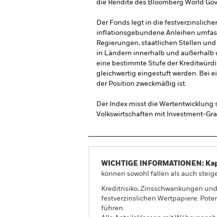
die Rendite des Bloomberg World Gove
Der Fonds legt in die festverzinslich
inflationsgebundene Anleihen umfass
Regierungen, staatlichen Stellen und
in Ländern innerhalb und außerhalb 
eine bestimmte Stufe der Kreditwürdi
gleichwertig eingestuft werden. Bei e
der Position zweckmäßig ist.
Der Index misst die Wertentwicklung 
Volkswirtschaften mit Investment-G
WICHTIGE INFORMATIONEN: Kapit
können sowohl fallen als auch steige
Kreditrisiko, Zinsschwankungen und
festverzinslichen Wertpapiere. Pote
führen.