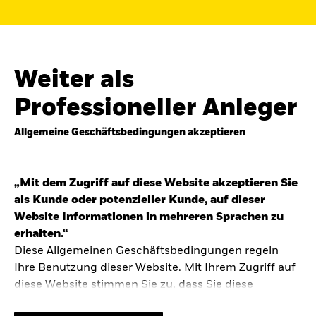
Finden Sie einen iShares ETF oder
Indexfonds, der zu Ihren Zielen passt.
FONDSNAME, WKN ODER ISIN
Weiter als
Professioneller Anleger
Allgemeine Geschäftsbedingungen akzeptieren
ODER
NACH KATEGORIE
z.B. Märkte und Regionen
„Mit dem Zugriff auf diese Website akzeptieren Sie
als Kunde oder potenzieller Kunde, auf dieser
Kapitalanlagerisiko.
Eine Finanzanlage ist
Website Informationen in mehreren Sprachen zu
mit Risiken verbunden. Der Wert einer
erhalten.“
Anlage sowie das hieraus bezogene
Diese Allgemeinen Geschäftsbedingungen regeln
Einkommen können Schwankungen
unterliegen und sind nicht garantiert. Es
Ihre Benutzung dieser Website. Mit Ihrem Zugriff auf
kann sein, dass der Anleger nicht die
diese Website stimmen Sie zu, dass Sie diese
gesamte Summe zurückerhält.
Allgemeinen Geschäftsbedingungen gelesen haben