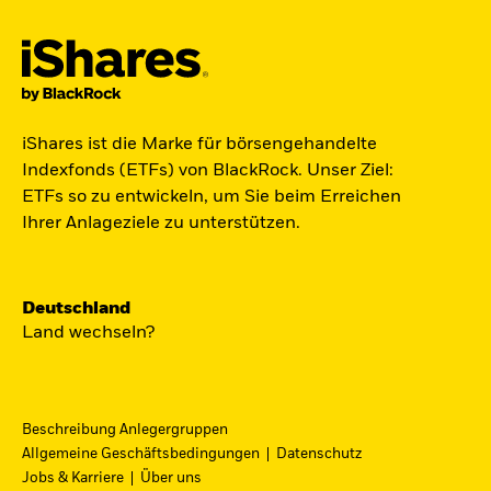
Jetzt in Raumfahrt investieren.
iShares ist die Marke für börsengehandelte
Zugang zu Unternehmen aus den Bereichen
Indexfonds (ETFs) von BlackRock. Unser Ziel:
Satellitentechnologie, Kommunikation und
ETFs so zu entwickeln, um Sie beim Erreichen
Raumfahrtinnovation über einen einzigen
Ihrer Anlageziele zu unterstützen.
diversifizierten ETF:
ST4R - iShares Space Technologies UCITS ETF.
Deutschland
Jetzt entdecken
Land wechseln?
Beschreibung Anlegergruppen
Allgemeine Geschäftsbedingungen
Datenschutz
iShares Fondsfinder
Jobs & Karriere
Über uns