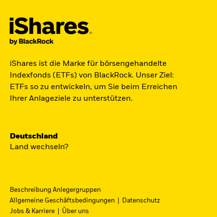
Jetzt in Raumfahrt investieren.
iShares ist die Marke für börsengehandelte
Zugang zu Unternehmen aus den Bereichen
Indexfonds (ETFs) von BlackRock. Unser Ziel:
Satellitentechnologie, Kommunikation und
ETFs so zu entwickeln, um Sie beim Erreichen
Raumfahrtinnovation über einen einzigen
Ihrer Anlageziele zu unterstützen.
diversifizierten ETF:
ST4R - iShares Space Technologies UCITS ETF.
Deutschland
Jetzt entdecken
Land wechseln?
Beschreibung Anlegergruppen
Allgemeine Geschäftsbedingungen
Datenschutz
iShares Fondsfinder
Jobs & Karriere
Über uns