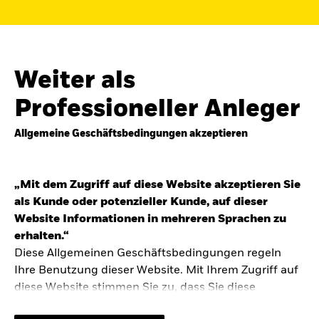
Finden Sie einen iShares ETF oder
Indexfonds, der zu Ihren Zielen passt.
FONDSNAME, WKN ODER ISIN
Weiter als
Professioneller Anleger
Allgemeine Geschäftsbedingungen akzeptieren
ODER
NACH KATEGORIE
z.B. Märkte und Regionen
„Mit dem Zugriff auf diese Website akzeptieren Sie
als Kunde oder potenzieller Kunde, auf dieser
Kapitalanlagerisiko.
Eine Finanzanlage ist
Website Informationen in mehreren Sprachen zu
mit Risiken verbunden. Der Wert einer
erhalten.“
Anlage sowie das hieraus bezogene
Diese Allgemeinen Geschäftsbedingungen regeln
Einkommen können Schwankungen
unterliegen und sind nicht garantiert. Es
Ihre Benutzung dieser Website. Mit Ihrem Zugriff auf
kann sein, dass der Anleger nicht die
diese Website stimmen Sie zu, dass Sie diese
gesamte Summe zurückerhält.
Allgemeinen Geschäftsbedingungen gelesen haben