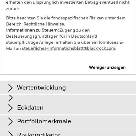
erhalten den ursprünglich investierten Betrag eventuell nicht
zurück.
Bitte beachten Sie die fondsspezifischen Risiken unter dem
Bereich:
Rechtliche Hinweise
.
Informationen zu Steuern:
Zugang zu den
Besteuerungsgrundlagen für in Deutschland
steuerpflichtige Anleger erhalten Sie über ein formloses E-
Mail an
steuerliches-informationsblatt@blackrock.com
.
Weniger anzeigen
iShares Pacific Index Fund (IE)
Wertentwicklung
Grafik
Eckdaten
Der Wert von Aktien und aktienähnlichen Papieren kann
durch die täglichen Kursbewegungen an den Börsen
beeinflusst werden. Weitere Einflussfaktoren sind
Klicken Sie hier zur Vollansicht
Portfoliomerkmale
Meldungen aus Politik und Wirtschaft sowie
Anteilsklassenvermögen
USD 16.494.261
Unternehmensergebnisse und wichtige
Per 06.Aug.2026
Unternehmensereignisse.
Risikoindikator