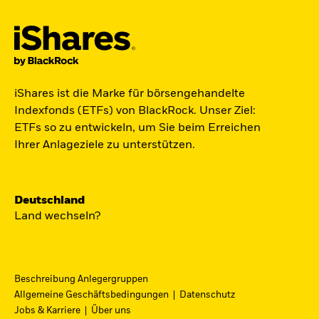
Der iShares Space ETF ist startklar.
iShares ist die Marke für börsengehandelte
Indexfonds (ETFs) von BlackRock. Unser Ziel:
Zugang zu Unternehmen aus den Bereichen
ETFs so zu entwickeln, um Sie beim Erreichen
Satellitentechnologie, Kommunikation und
Ihrer Anlageziele zu unterstützen.
Raumfahrtinnovation über einen einzigen
diversifizierten ETF.
Deutschland
Zum ETF
Land wechseln?
Beschreibung Anlegergruppen
iShares Fondsfinder
Allgemeine Geschäftsbedingungen
Datenschutz
Jobs & Karriere
Über uns