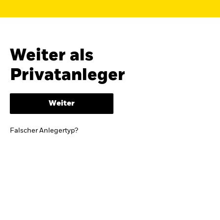
Finden Sie einen iShares ETF oder
Indexfonds, der zu Ihren Zielen passt.
FONDSNAME, WKN ODER ISIN
Weiter als
Privatanleger
ODER
NACH KATEGORIE
Weiter
z.B. Märkte und Regionen
Falscher Anlegertyp?
Kapitalanlagerisiko.
Eine Finanzanlage ist
mit Risiken verbunden. Der Wert einer
Anlage sowie das hieraus bezogene
Einkommen können Schwankungen
unterliegen und sind nicht garantiert. Es
kann sein, dass der Anleger nicht die
gesamte Summe zurückerhält.