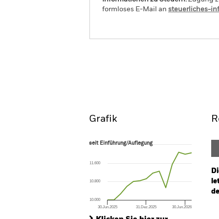
formloses E-Mail an
steuerliches-i
iShares Developed World I
Überblick
Perform
Grafik
R
seit Einführung/Auflegung
seit Einführung/Auflegung
Line chart with 14 data points.
The chart has 1 X axis displaying Time. Ran
11.600
The chart has 1 Y axis displaying values. Range
Di
le
10.800
de
10.000
30.Jun.2025
31.Dez.2025
30.Jun.2026
Ch
End of interactive chart.
Ba