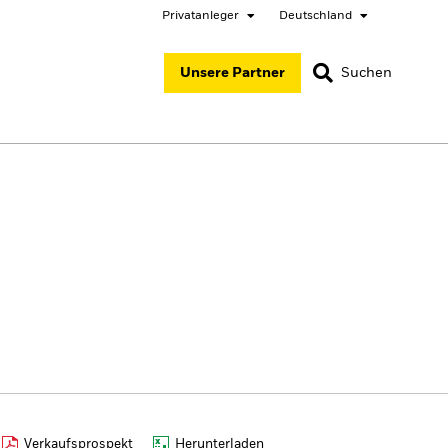
Privatanleger
Deutschland
SCHLIESSEN
SCHLIESSEN
Unsere Partner
Suchen
ited States
Location not listed
ger
Verkaufsprospekt
Herunterladen