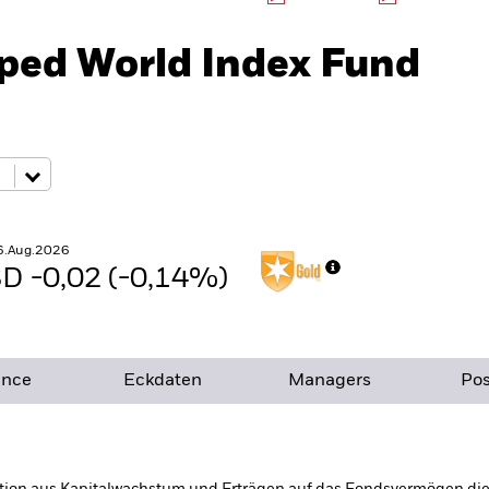
oped World Index Fund
6.Aug.2026
D -0,02 (-0,14%)
ance
Eckdaten
Managers
Pos