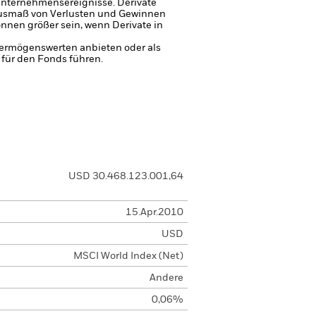
 Unternehmensereignisse.
Derivate
Ausmaß von Verlusten und Gewinnen
nen größer sein, wenn Derivate in
 Vermögenswerten anbieten oder als
 für den Fonds führen.
USD 30.468.123.001,64
15.Apr.2010
USD
MSCI World Index (Net)
Andere
0,06%