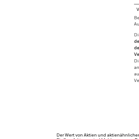
V
Be
Au
Di
de
de
Ve
Di
an
au
Ve
Der Wert von Aktien und aktienähnliche