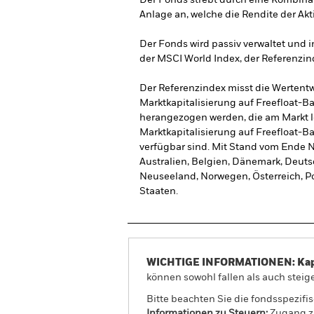
Der Fonds strebt durch eine Kombina
Anlage an, welche die Rendite der Akt
Der Fonds wird passiv verwaltet und in
der MSCI World Index, der Referenzi
Der Referenzindex misst die Wertentw
Marktkapitalisierung auf Freefloat-Ba
herangezogen werden, die am Markt l
Marktkapitalisierung auf Freefloat-Bas
verfügbar sind. Mit Stand vom Ende 
Australien, Belgien, Dänemark, Deutsc
Neuseeland, Norwegen, Österreich, Po
Staaten.
WICHTIGE INFORMATIONEN: Kapit
können sowohl fallen als auch steige
Bitte beachten Sie die fondsspezifi
Informationen zu Steuern:
Zugang zu