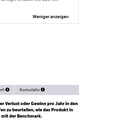
Weniger anzeigen
Verkaufsprospekt
Herunterladen
itionen
Unterlagen
ert
Kumulativ
er Verlust oder Gewinn pro Jahr in den
n zu beurteilen, wie das Produkt in
h mit der Benchmark.