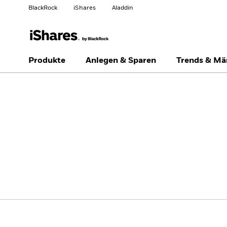
BlackRock
iShares
Aladdin
Land ändern
Anlegertyp wechseln
Produkte
Anlegen & Sparen
Trends & Mä
Germany
Netherlands
Privatanleger