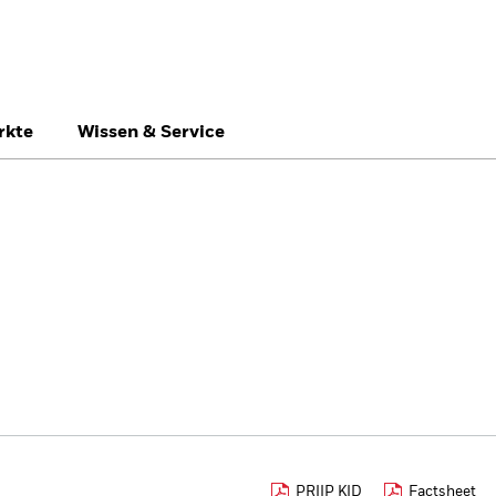
rkte
Wissen & Service
Switzerland
United Kingdom
Un
Professionelle Anle
PRIIP KID
Factsheet