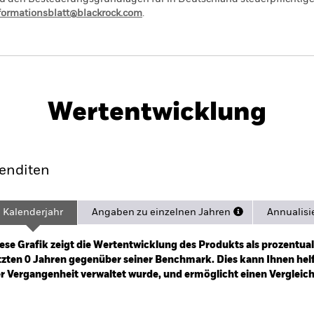
nformationsblatt@blackrock.com
.
PRIIP KID
Factsheet
ndex Fund (IE)
Wertentwicklung
ance
Eckdaten
Managers
Pos
enditen
Kalenderjahr
Angaben zu einzelnen Jahren
Annualisi
ge: 2025-06-30 00:00:00 to 2026-07-31 00:00:00.
: 0 to 24.
ese Grafik zeigt die Wertentwicklung des Produkts als prozentual
tzten 0 Jahren gegenüber seiner Benchmark. Dies kann Ihnen helfe
r Vergangenheit verwaltet wurde, und ermöglicht einen Vergleic
art
r chart with 2 data series.