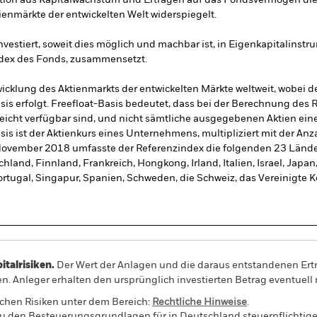
tion aus Kapitalwachstum und Erträgen auf das Fondsvermögen die E
ienmärkte der entwickelten Welt widerspiegelt.
vestiert, soweit dies möglich und machbar ist, in Eigenkapitalinstru
ndex des Fonds, zusammensetzt.
icklung des Aktienmarkts der entwickelten Märkte weltweit, wobei 
sis erfolgt. Freefloat-Basis bedeutet, dass bei der Berechnung des 
eicht verfügbar sind, und nicht sämtliche ausgegebenen Aktien ei
is ist der Aktienkurs eines Unternehmens, multipliziert mit der Anza
November 2018 umfasste der Referenzindex die folgenden 23 Länder
hland, Finnland, Frankreich, Hongkong, Irland, Italien, Israel, Japa
rtugal, Singapur, Spanien, Schweden, die Schweiz, das Vereinigte K
alrisiken.
Der Wert der Anlagen und die daraus entstandenen Ertr
n. Anleger erhalten den ursprünglich investierten Betrag eventuell 
schen Risiken unter dem Bereich:
Rechtliche Hinweise
.
 den Besteuerungsgrundlagen für in Deutschland steuerpflichtige 