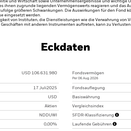
olitik und Wirtschaft sowie Unternehmensergebnisse und wichtige
des ihnen zugrunde liegenden Vermögenswerts reagieren und das 
zufolge größeren Schwankungen. Die Auswirkungen für den Fond kön
e eingesetzt werden.
gkeit von Instituten, die Dienstleistungen wie die Verwahrung von
 Geschäften mit anderen Instrumenten auftreten, kann zu Verlusten
Eckdaten
USD 106.631.980
Fondsvermögen
Per 06.Aug.2026
17.Juli2025
Fondsauflegung
USD
Basiswährung
Aktien
Vergleichsindex
NDDUWI
SFDR-Klassifizierung
0,00%
Laufende Gebühren