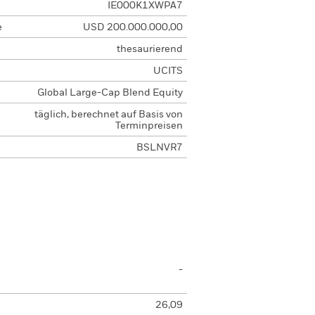
IE000K1XWPA7
e
USD 200.000.000,00
thesaurierend
UCITS
Global Large-Cap Blend Equity
täglich, berechnet auf Basis von
Terminpreisen
BSLNVR7
-
26,09