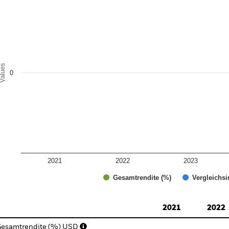
e chart has 1 X axis displaying categories.
e chart has 1 Y axis displaying Values. Range: -0.5 to 0.5.
alues
0
2021
2022
2023
Gesamtrendite (%)
Vergleichsi
d of interactive chart.
2021
2022
esamtrendite (%) USD