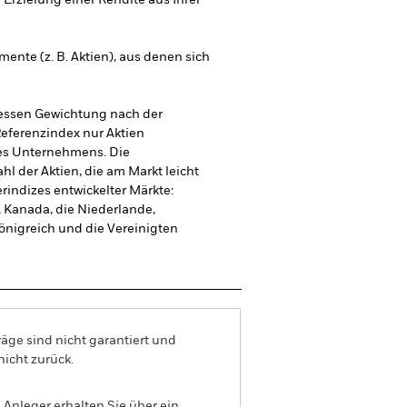
rzielung einer Rendite aus Ihrer
mente (z. B. Aktien), aus denen sich
dessen Gewichtung nach der
Referenzindex nur Aktien
nes Unternehmens. Die
hl der Aktien, die am Markt leicht
indizes entwickelter Märkte:
n, Kanada, die Niederlande,
önigreich und die Vereinigten
äge sind nicht garantiert und
nicht zurück.
Anleger erhalten Sie über ein