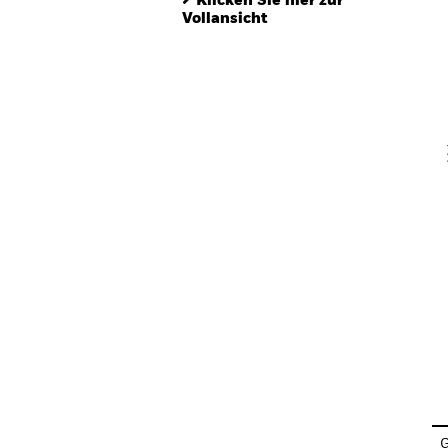
Klicken Sie hier zur
Th
Vollansicht
Th
V
En
G