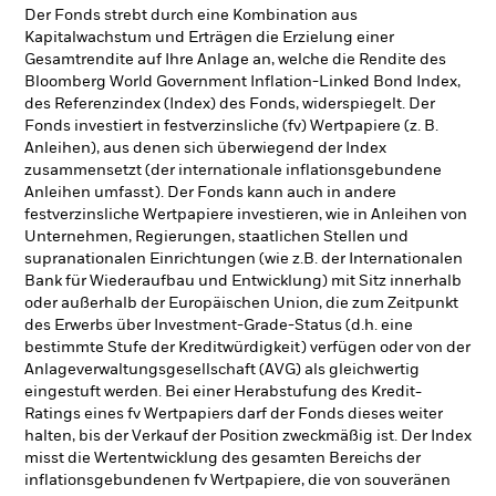
Der Fonds strebt durch eine Kombination aus
Kapitalwachstum und Erträgen die Erzielung einer
Gesamtrendite auf Ihre Anlage an, welche die Rendite des
Bloomberg World Government Inflation-Linked Bond Index,
des Referenzindex (Index) des Fonds, widerspiegelt. Der
Fonds investiert in festverzinsliche (fv) Wertpapiere (z. B.
Anleihen), aus denen sich überwiegend der Index
zusammensetzt (der internationale inflationsgebundene
Anleihen umfasst). Der Fonds kann auch in andere
festverzinsliche Wertpapiere investieren, wie in Anleihen von
Unternehmen, Regierungen, staatlichen Stellen und
supranationalen Einrichtungen (wie z.B. der Internationalen
Bank für Wiederaufbau und Entwicklung) mit Sitz innerhalb
oder außerhalb der Europäischen Union, die zum Zeitpunkt
des Erwerbs über Investment-Grade-Status (d.h. eine
bestimmte Stufe der Kreditwürdigkeit) verfügen oder von der
Anlageverwaltungsgesellschaft (AVG) als gleichwertig
eingestuft werden. Bei einer Herabstufung des Kredit-
Ratings eines fv Wertpapiers darf der Fonds dieses weiter
halten, bis der Verkauf der Position zweckmäßig ist. Der Index
misst die Wertentwicklung des gesamten Bereichs der
inflationsgebundenen fv Wertpapiere, die von souveränen