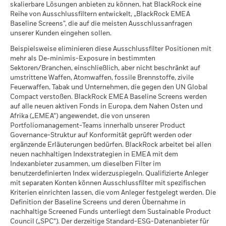
skalierbare Lösungen anbieten zu können, hat BlackRock eine
Sämtliche Daten stammen aus den ESG-Fondsbewertungen
Aussagekraft gelten.
Reihe von Ausschlussfiltern entwickelt, „BlackRock EMEA
von MSCI per 17.Juli2026 auf Grundlage der Bestände per
Baseline Screens”, die auf die meisten Ausschlussanfragen
Der Klimawandel ist eine der größten
31.Mai2026. Daher können die Nachhaltigkeitsmerkmale
unserer Kunden eingehen sollen.
Herausforderungen in der Geschichte der
eines Fonds gegebenenfalls von den ESG-
Menschheit und bringt auch für Anleger tiefgreifende
Fondsbewertungen von MSCI abweichen.
Beispielsweise eliminieren diese Ausschlussfilter Positionen mit
Auswirkungen mit sich. Um dem Klimawandel
mehr als De-minimis-Exposure in bestimmten
Um in die ESG-Fondsbewertung von MSCI aufgenommen zu
entgegenzuwirken, haben viele der wichtigsten
Sektoren/Branchen, einschließlich, aber nicht beschränkt auf
werden, müssen 65 % (bzw. 50 % für Anleihe- und
Länder der Welt das Pariser Klimaabkommen
umstrittene Waffen, Atomwaffen, fossile Brennstoffe, zivile
Geldmarktfonds) sämtlicher Wertpapierbestände des Fonds
Feuerwaffen, Tabak und Unternehmen, die gegen den UN Global
unterzeichnet. Als zentrales Ziel dieses Abkommens
aus Wertpapieren mit ESG-Abdeckung durch MSCI ESG
Compact verstoßen. BlackRock EMEA Baseline Screens werden
soll die Erderwärmung auf deutlich unter 2° Celsius
auf alle neuen aktiven Fonds in Europa, dem Nahen Osten und
Research abgedeckt sein (bestimmte Barmittelpositionen
gegenüber dem vorindustriellen Niveau und
Afrika („EMEA“) angewendet, die von unseren
und andere Vermögenswerte ohne Bedeutung für die ESG-
idealerweise auf 1,5° Celsius begrenzt werden, um
Portfoliomanagement-Teams innerhalb unserer Product
Analyse von MSCI werden im Vorfeld von der Ermittlung der
die schlimmsten Auswirkungen des Klimawandels zu
Governance-Struktur auf Konformität geprüft werden oder
Gesamtbestände des Fonds ausgeschlossen; der absolute
verhindern.
ergänzende Erläuterungen bedürfen. BlackRock arbeitet bei allen
Wert von Short-Positionen wird zwar berücksichtigt, gilt
neuen nachhaltigen Indexstrategien in EMEA mit dem
jedoch nicht als abgedeckt), das Beteiligungsdatum des
Indexanbieter zusammen, um dieselben Filter im
Was ist die ITR-Kennzahl?
Fonds muss weniger als ein Jahr alt sein und der Fonds muss
benutzerdefinierten Index widerzuspiegeln. Qualifizierte Anleger
über mindestens zehn Wertpapiere verfügen.
Die ITR-Kennzahl wird verwendet, um für ein
mit separaten Konten können Ausschlussfilter mit spezifischen
Kriterien einrichten lassen, die vom Anleger festgelegt werden. Die
Unternehmen oder ein Portfolio einen Hinweis auf die
Definition der Baseline Screens und deren Übernahme in
Ausrichtung auf das Temperaturziel des Pariser
nachhaltige Screened Funds unterliegt dem Sustainable Product
Abkommens zu geben. ITR verwendet quelloffene
Council („SPC“). Der derzeitige Standard-ESG-Datenanbieter für
1,55° C-Dekarbonisierungspfade, die vom Network of