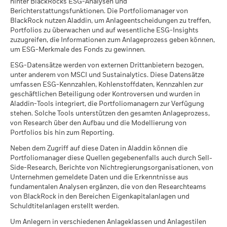
hinter BlackRocks ESG-Analysen und
Through-Basis) über diesen zugrunde liegenden Fonds
Einzelne Anteilsinhaber können Renditen erzielen, die sich
MSCI ESG Qualitätswert –
99,92
Austria^Germany^Switzerland)
Berichterstattungsfunktionen. Die Portfoliomanager von
Peer Perzentil
enthalten, soweit diese verfügbar sind.
von der NIW-Entwicklung unterscheiden können.
BlackRock nutzen Aladdin, um Anlageentscheidungen zu treffen,
Per 17.Juli2026
Aufgrund von Währungsschwankungen kann Ihre Rendite
Portfolios zu überwachen und auf wesentliche ESG-Insights
höher oder geringer ausfallen, falls Sie in einer anderen
Fonds in Peer Group
1.316
zuzugreifen, die Informationen zum Anlageprozess geben können,
Sustainability related disclosure - ISIESETTL
Währung als derjenigen investieren, in der die
Per 17.Juli2026
um ESG-Merkmale des Fonds zu gewinnen.
(en)
Wertentwicklung in der Vergangenheit berechnet wurde.
MSCI-Daten zur gewichteten
94,21
ESG-Datensätze werden von externen Drittanbietern bezogen,
Quelle:
Blackrock.
durchschnittlichen
unter anderem von MSCI und Sustainalytics. Diese Datensätze
Sustainability related disclosure - ISIESETTL
Kohlenstoffintensität in
umfassen ESG-Kennzahlen, Kohlenstoffdaten, Kennzahlen zur
Prozent
(de)
geschäftlichen Beteiligung oder Kontroversen und wurden in
Per 17.Juli2026
Aladdin-Tools integriert, die Portfoliomanagern zur Verfügung
stehen. Solche Tools unterstützen den gesamten Anlageprozess,
MSCI-Daten zum impliziten
94,14
Temperaturanstieg in Prozent
von Research über den Aufbau und die Modellierung von
Alle Dokumente
Portfolios bis hin zum Reporting.
Per 17.Juli2026
Neben dem Zugriff auf diese Daten in Aladdin können die
Portfoliomanager diese Quellen gegebenenfalls auch durch Sell-
Side-Research, Berichte von Nichtregierungsorganisationen, von
Unternehmen gemeldete Daten und die Erkenntnisse aus
Was ist die MSCI-Kennzahl implizierter
fundamentalen Analysen ergänzen, die von den Researchteams
Temperaturanstieg (ITR)? Erfahren Sie mehr über
von BlackRock in den Bereichen Eigenkapitalanlagen und
diese zukunftsorientierte, klimabezogene
Mehr anzeigen
Schuldtitelanlagen erstellt werden.
Kennzahl, wie sie berechnet wird und welche
Um Anlegern in verschiedenen Anlageklassen und Anlagestilen
Annahmen und Einschränkungen bezüglich ihrer