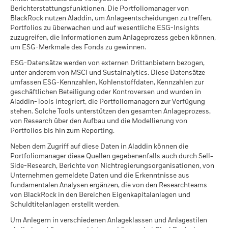
Through-Basis) über diesen zugrunde liegenden Fonds
MSCI ESG Qualitätswert –
61,75
Austria^Germany^Switzerland)
ein Entleiher vor der Rückgabe der Werpapiere ausfällt und
Berichterstattungsfunktionen. Die Portfoliomanager von
Peer Perzentil
enthalten, soweit diese verfügbar sind.
auf Grund von Marktbewegungen der Wert der Sicherheiten
BlackRock nutzen Aladdin, um Anlageentscheidungen zu treffen,
Per 17.Juli2026
fällt und / oder der Wert der verliehenen Wertpapiere
Portfolios zu überwachen und auf wesentliche ESG-Insights
Fonds in Peer Group
5.521
ansteigt.
zuzugreifen, die Informationen zum Anlageprozess geben können,
Per 17.Juli2026
um ESG-Merkmale des Fonds zu gewinnen.
Alle Dokumente
MSCI-Daten zur gewichteten
99,22
ESG-Datensätze werden von externen Drittanbietern bezogen,
durchschnittlichen
unter anderem von MSCI und Sustainalytics. Diese Datensätze
Kohlenstoffintensität in
umfassen ESG-Kennzahlen, Kohlenstoffdaten, Kennzahlen zur
Prozent
geschäftlichen Beteiligung oder Kontroversen und wurden in
Per 17.Juli2026
Aladdin-Tools integriert, die Portfoliomanagern zur Verfügung
stehen. Solche Tools unterstützen den gesamten Anlageprozess,
MSCI-Daten zum impliziten
99,07
Temperaturanstieg in Prozent
von Research über den Aufbau und die Modellierung von
Portfolios bis hin zum Reporting.
Per 17.Juli2026
Neben dem Zugriff auf diese Daten in Aladdin können die
Portfoliomanager diese Quellen gegebenenfalls auch durch Sell-
Side-Research, Berichte von Nichtregierungsorganisationen, von
Unternehmen gemeldete Daten und die Erkenntnisse aus
Was ist die MSCI-Kennzahl implizierter
fundamentalen Analysen ergänzen, die von den Researchteams
Temperaturanstieg (ITR)? Erfahren Sie mehr über
von BlackRock in den Bereichen Eigenkapitalanlagen und
diese zukunftsorientierte, klimabezogene
Mehr anzeigen
Schuldtitelanlagen erstellt werden.
Kennzahl, wie sie berechnet wird und welche
Um Anlegern in verschiedenen Anlageklassen und Anlagestilen
Annahmen und Einschränkungen bezüglich ihrer