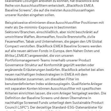
skalierbare Lösungen anbieten zu können, hat BlackRock eine
Sämtliche Daten stammen aus den ESG-Fondsbewertungen
Aussagekraft gelten.
Reihe von Ausschlussfiltern entwickelt, „BlackRock EMEA
von MSCI per 17.Juli2026 auf Grundlage der Bestände per
Baseline Screens”, die auf die meisten Ausschlussanfragen
Der Klimawandel ist eine der größten
31.Mai2026. Daher können die Nachhaltigkeitsmerkmale
unserer Kunden eingehen sollen.
Herausforderungen in der Geschichte der
eines Fonds gegebenenfalls von den ESG-
Menschheit und bringt auch für Anleger tiefgreifende
Fondsbewertungen von MSCI abweichen.
Beispielsweise eliminieren diese Ausschlussfilter Positionen mit
Auswirkungen mit sich. Um dem Klimawandel
mehr als De-minimis-Exposure in bestimmten
Um in die ESG-Fondsbewertung von MSCI aufgenommen zu
entgegenzuwirken, haben viele der wichtigsten
Sektoren/Branchen, einschließlich, aber nicht beschränkt auf
werden, müssen 65 % (bzw. 50 % für Anleihe- und
Länder der Welt das Pariser Klimaabkommen
umstrittene Waffen, Atomwaffen, fossile Brennstoffe, zivile
Geldmarktfonds) sämtlicher Wertpapierbestände des Fonds
Feuerwaffen, Tabak und Unternehmen, die gegen den UN Global
unterzeichnet. Als zentrales Ziel dieses Abkommens
aus Wertpapieren mit ESG-Abdeckung durch MSCI ESG
Compact verstoßen. BlackRock EMEA Baseline Screens werden
soll die Erderwärmung auf deutlich unter 2° Celsius
auf alle neuen aktiven Fonds in Europa, dem Nahen Osten und
Research abgedeckt sein (bestimmte Barmittelpositionen
gegenüber dem vorindustriellen Niveau und
Afrika („EMEA“) angewendet, die von unseren
und andere Vermögenswerte ohne Bedeutung für die ESG-
idealerweise auf 1,5° Celsius begrenzt werden, um
Portfoliomanagement-Teams innerhalb unserer Product
Analyse von MSCI werden im Vorfeld von der Ermittlung der
die schlimmsten Auswirkungen des Klimawandels zu
Governance-Struktur auf Konformität geprüft werden oder
Gesamtbestände des Fonds ausgeschlossen; der absolute
verhindern.
ergänzende Erläuterungen bedürfen. BlackRock arbeitet bei allen
Wert von Short-Positionen wird zwar berücksichtigt, gilt
neuen nachhaltigen Indexstrategien in EMEA mit dem
jedoch nicht als abgedeckt), das Beteiligungsdatum des
Indexanbieter zusammen, um dieselben Filter im
Was ist die ITR-Kennzahl?
Fonds muss weniger als ein Jahr alt sein und der Fonds muss
benutzerdefinierten Index widerzuspiegeln. Qualifizierte Anleger
über mindestens zehn Wertpapiere verfügen.
Die ITR-Kennzahl wird verwendet, um für ein
mit separaten Konten können Ausschlussfilter mit spezifischen
Kriterien einrichten lassen, die vom Anleger festgelegt werden. Die
Unternehmen oder ein Portfolio einen Hinweis auf die
Definition der Baseline Screens und deren Übernahme in
Ausrichtung auf das Temperaturziel des Pariser
nachhaltige Screened Funds unterliegt dem Sustainable Product
Abkommens zu geben. ITR verwendet quelloffene
Council („SPC“). Der derzeitige Standard-ESG-Datenanbieter für
1,55° C-Dekarbonisierungspfade, die vom Network of