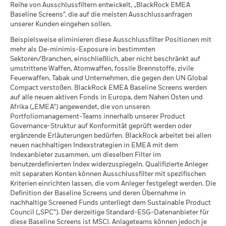
Aussagekraft gelten.
gekommen ist, dass dieses Unternehmen Beteiligungen in
Reihe von Ausschlussfiltern entwickelt, „BlackRock EMEA
von MSCI per 17.Juli2026 auf Grundlage der Bestände per
den untersuchten Bereichen haben. Somit kann es sein, dass
Baseline Screens”, die auf die meisten Ausschlussanfragen
Der Klimawandel ist eine der größten
31.Mai2026. Daher können die Nachhaltigkeitsmerkmale
es noch weitere Beteiligungen in diesen untersuchten
unserer Kunden eingehen sollen.
Herausforderungen in der Geschichte der
eines Fonds gegebenenfalls von den ESG-
Bereichen gibt, die von MSCI jedoch nicht im Bericht erfasst
Menschheit und bringt auch für Anleger tiefgreifende
Fondsbewertungen von MSCI abweichen.
Beispielsweise eliminieren diese Ausschlussfilter Positionen mit
werden. Diese Daten dienen nicht als eine umfassende Liste
Auswirkungen mit sich. Um dem Klimawandel
mehr als De-minimis-Exposure in bestimmten
aller Unternehmen ohne Beteiligung. Kennzahlen zu
Um in die ESG-Fondsbewertung von MSCI aufgenommen zu
entgegenzuwirken, haben viele der wichtigsten
Sektoren/Branchen, einschließlich, aber nicht beschränkt auf
geschäftlichen Beteiligungen werden nur angezeigt, wenn
werden, müssen 65 % (bzw. 50 % für Anleihe- und
Länder der Welt das Pariser Klimaabkommen
umstrittene Waffen, Atomwaffen, fossile Brennstoffe, zivile
mindestens 1 % der gewichteten Bruttoanteile des Fonds
Geldmarktfonds) sämtlicher Wertpapierbestände des Fonds
Feuerwaffen, Tabak und Unternehmen, die gegen den UN Global
unterzeichnet. Als zentrales Ziel dieses Abkommens
Wertpapiere enthalten, die unter die MSCI ESG Research
aus Wertpapieren mit ESG-Abdeckung durch MSCI ESG
Compact verstoßen. BlackRock EMEA Baseline Screens werden
soll die Erderwärmung auf deutlich unter 2° Celsius
fallen.
auf alle neuen aktiven Fonds in Europa, dem Nahen Osten und
Research abgedeckt sein (bestimmte Barmittelpositionen
gegenüber dem vorindustriellen Niveau und
Afrika („EMEA“) angewendet, die von unseren
und andere Vermögenswerte ohne Bedeutung für die ESG-
idealerweise auf 1,5° Celsius begrenzt werden, um
Portfoliomanagement-Teams innerhalb unserer Product
Analyse von MSCI werden im Vorfeld von der Ermittlung der
die schlimmsten Auswirkungen des Klimawandels zu
Governance-Struktur auf Konformität geprüft werden oder
Gesamtbestände des Fonds ausgeschlossen; der absolute
verhindern.
ergänzende Erläuterungen bedürfen. BlackRock arbeitet bei allen
Wert von Short-Positionen wird zwar berücksichtigt, gilt
neuen nachhaltigen Indexstrategien in EMEA mit dem
jedoch nicht als abgedeckt), das Beteiligungsdatum des
Indexanbieter zusammen, um dieselben Filter im
Was ist die ITR-Kennzahl?
Fonds muss weniger als ein Jahr alt sein und der Fonds muss
benutzerdefinierten Index widerzuspiegeln. Qualifizierte Anleger
über mindestens zehn Wertpapiere verfügen.
Die ITR-Kennzahl wird verwendet, um für ein
mit separaten Konten können Ausschlussfilter mit spezifischen
Kriterien einrichten lassen, die vom Anleger festgelegt werden. Die
Unternehmen oder ein Portfolio einen Hinweis auf die
Definition der Baseline Screens und deren Übernahme in
Ausrichtung auf das Temperaturziel des Pariser
nachhaltige Screened Funds unterliegt dem Sustainable Product
Abkommens zu geben. ITR verwendet quelloffene
Council („SPC“). Der derzeitige Standard-ESG-Datenanbieter für
1,55° C-Dekarbonisierungspfade, die vom Network of
diese Baseline Screens ist MSCI. Anlageteams können jedoch je