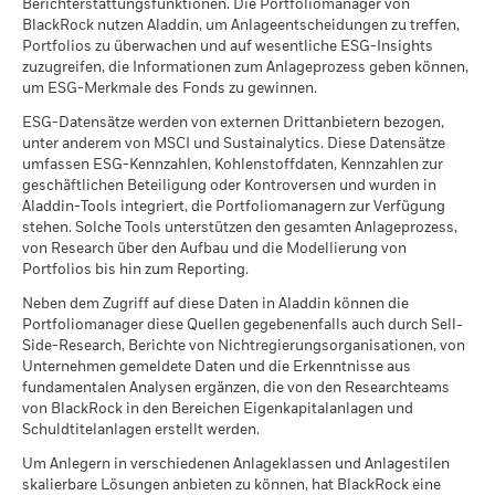
werden für Unternehmen berechnet und berichtet, die mehr
Berichterstattungsfunktionen. Die Portfoliomanager von
Peer Perzentil
als 5 % ihres Einkommens aus Kraftwerkskohle oder
BlackRock nutzen Aladdin, um Anlageentscheidungen zu treffen,
Per 17.Juli2026
Portfolios zu überwachen und auf wesentliche ESG-Insights
Ölsanden erzielen, so wie von MSCI ESG Research definiert.
Fonds in Peer Group
5.521
zuzugreifen, die Informationen zum Anlageprozess geben können,
Für das Engagement in Unternehmen, die Einkommen aus
Per 17.Juli2026
um ESG-Merkmale des Fonds zu gewinnen.
Kraftwerkskohle oder Ölsanden generieren (mit einer
Einkommensschwelle von 0 %), gilt gemäß Definition von
MSCI-Daten zur gewichteten
99,24
ESG-Datensätze werden von externen Drittanbietern bezogen,
MSCI ESG Research Folgendes: Kraftwerkskohle -% und
durchschnittlichen
unter anderem von MSCI und Sustainalytics. Diese Datensätze
Kohlenstoffintensität in
Ölsande -%.
umfassen ESG-Kennzahlen, Kohlenstoffdaten, Kennzahlen zur
Prozent
geschäftlichen Beteiligung oder Kontroversen und wurden in
Per 17.Juli2026
Kennzahlen zu geschäftlichen Beteiligungen werden von
Aladdin-Tools integriert, die Portfoliomanagern zur Verfügung
BlackRock unter Verwendung von MSCI ESG Research-Daten
stehen. Solche Tools unterstützen den gesamten Anlageprozess,
MSCI-Daten zum impliziten
99,11
berechnet, die Profile für jede spezifische geschäftliche
Temperaturanstieg in Prozent
von Research über den Aufbau und die Modellierung von
Beteiligung eines Unternehmens bereitstellt. BlackRock setzt
Portfolios bis hin zum Reporting.
Per 17.Juli2026
diese Daten wirksam ein, um sich einen Gesamtüberblick
Neben dem Zugriff auf diese Daten in Aladdin können die
über alle Bestände zu verschaffen und überträgt sie in das
Portfoliomanager diese Quellen gegebenenfalls auch durch Sell-
Marktrisiko, dem der Wert eines Fonds gegenüber den oben
Side-Research, Berichte von Nichtregierungsorganisationen, von
aufgeführten geschäftlichen Beteiligungsbereichen
Unternehmen gemeldete Daten und die Erkenntnisse aus
Was ist die MSCI-Kennzahl implizierter
ausgesetzt ist.
fundamentalen Analysen ergänzen, die von den Researchteams
Temperaturanstieg (ITR)? Erfahren Sie mehr über
von BlackRock in den Bereichen Eigenkapitalanlagen und
diese zukunftsorientierte, klimabezogene
Mehr anzeigen
Kennzahlen zu geschäftlichen Beteiligungen werden nur
Schuldtitelanlagen erstellt werden.
Kennzahl, wie sie berechnet wird und welche
aufgestellt, um Unternehmen zu identifizieren, zu denen
Um Anlegern in verschiedenen Anlageklassen und Anlagestilen
Annahmen und Einschränkungen bezüglich ihrer
MSCI eine Research durchgeführt hat und zu dem Ergebnis
skalierbare Lösungen anbieten zu können, hat BlackRock eine
Sämtliche Daten stammen aus den ESG-Fondsbewertungen