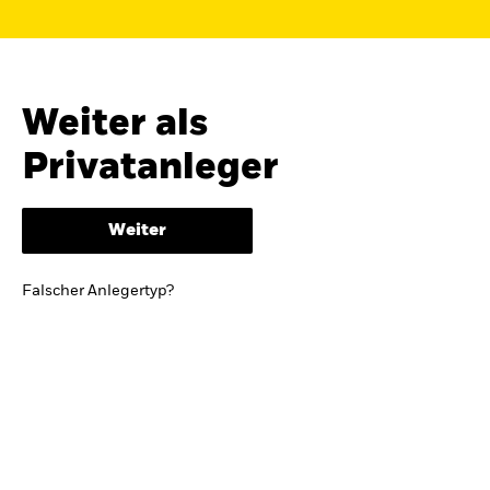
Finden Sie einen iShares ETF oder
Indexfonds, der zu Ihren Zielen passt.
FONDSNAME, WKN ODER ISIN
Weiter als
Privatanleger
ODER
NACH KATEGORIE
Weiter
z.B. Märkte und Regionen
Falscher Anlegertyp?
Kapitalanlagerisiko.
Eine Finanzanlage ist
mit Risiken verbunden. Der Wert einer
Anlage sowie das hieraus bezogene
Einkommen können Schwankungen
unterliegen und sind nicht garantiert. Es
kann sein, dass der Anleger nicht die
gesamte Summe zurückerhält.