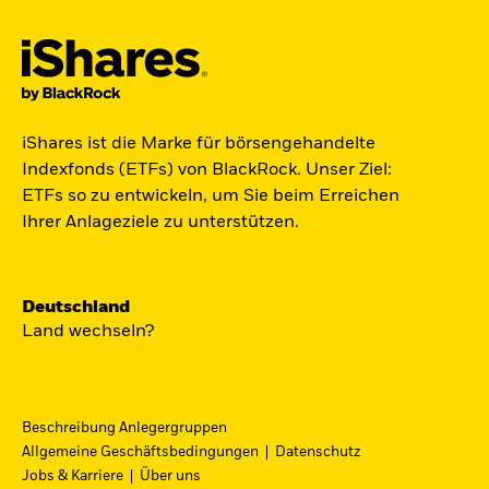
Der iShares Space ETF ist startklar.
iShares ist die Marke für börsengehandelte
Indexfonds (ETFs) von BlackRock. Unser Ziel:
Zugang zu Unternehmen aus den Bereichen
ETFs so zu entwickeln, um Sie beim Erreichen
Satellitentechnologie, Kommunikation und
Ihrer Anlageziele zu unterstützen.
Raumfahrtinnovation über einen einzigen
diversifizierten ETF.
Deutschland
Zum ETF
Land wechseln?
Beschreibung Anlegergruppen
iShares Fondsfinder
Allgemeine Geschäftsbedingungen
Datenschutz
Jobs & Karriere
Über uns