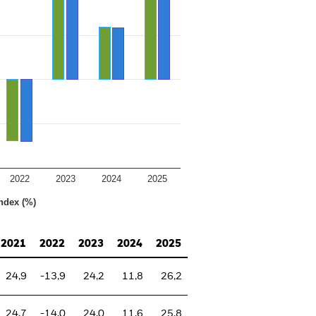
2022
2023
2024
2025
ndex (%)
2021
2022
2023
2024
2025
24,9
-13,9
24,2
11,8
26,2
24,7
-14,0
24,0
11,6
25,8