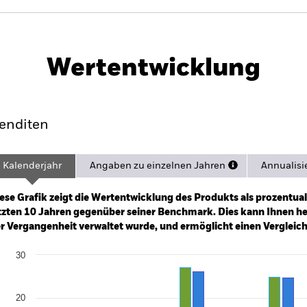
PRIIP KID
Factsheet
Verkaufsprospekt
SFD
)
Wertentwicklung
formance
Eckdaten
Position
enditen
Kalenderjahr
Angaben zu einzelnen Jahren
Annualisi
ge: 2006-01-01 00:00:00 to 2026-08-04 00:00:00.
e: -240 to 480.
ese Grafik zeigt die Wertentwicklung des Produkts als prozentual
tzten 10 Jahren gegenüber seiner Benchmark. Dies kann Ihnen hel
r Vergangenheit verwaltet wurde, und ermöglicht einen Vergleic
art
30
r chart with 2 data series.
e chart has 1 X axis displaying categories.
e chart has 1 Y axis displaying Values. Range: -20 to 30.
20