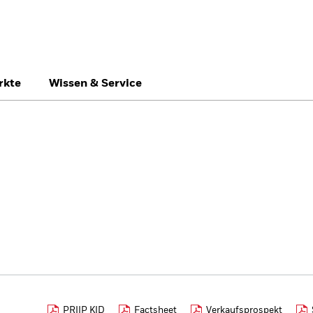
rkte
Wissen & Service
Switzerland
United Kingdom
Un
Professionelle Anle
PRIIP KID
Factsheet
Verkaufsprospekt