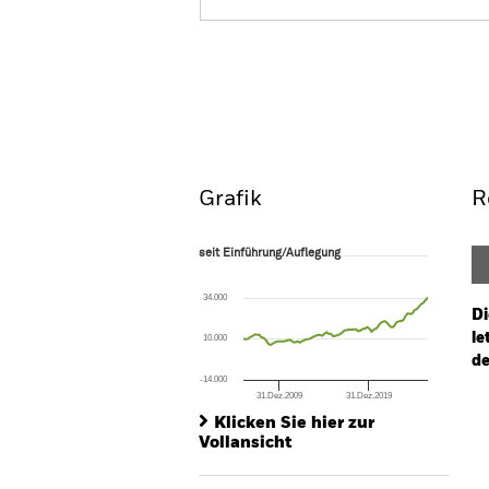
iShares Dow Jones Eurozone
Leaders Screened UCITS ETF (DE
ISIN: DE000A0F5UG3
Überblick
Per
Grafik
R
seit Einführung/Auflegung
seit Einführung/Auflegung
Line chart with 83 data points.
The chart has 1 X axis displaying Time. Ran
34.000
The chart has 1 Y axis displaying values. Rang
Di
le
10.000
de
-14.000
31.Dez.2009
31.Dez.2019
Ch
End of interactive chart.
Ba
Klicken Sie hier zur
Th
Vollansicht
Th