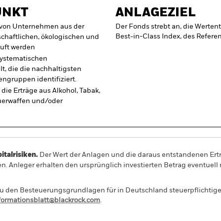
UNKT
ANLAGEZIEL
g von Unternehmen aus der
Der Fonds strebt an, die Werte
Best-in-Class Index, des Refere
tschaftlichen, ökologischen und
tuft werden
systematischen
, die die nachhaltigsten
ngruppen identifiziert.
die Erträge aus Alkohol, Tabak,
uerwaffen und/oder
alrisiken.
Der Wert der Anlagen und die daraus entstandenen Ertr
n. Anleger erhalten den ursprünglich investierten Betrag eventuell 
 den Besteuerungsgrundlagen für in Deutschland steuerpflichtige 
nformationsblatt@blackrock.com
.