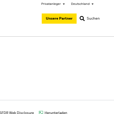
Privatanleger
Deutschland
SCHLIESSEN
SCHLIESSEN
Unsere Partner
Suchen
ited States
Location not listed
ger
SFDR Web Disclosure
Herunterladen