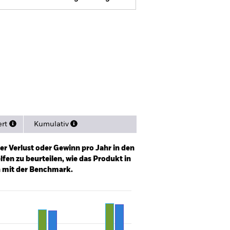
R Web Disclosure
Herunterladen
en
Unterlagen
ert
Kumulativ
er Verlust oder Gewinn pro Jahr in den
fen zu beurteilen, wie das Produkt in
h mit der Benchmark.