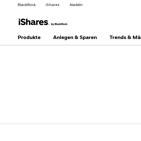
BlackRock
iShares
Aladdin
Land ändern
Anlegertyp wechseln
Produkte
Anlegen & Sparen
Trends & Mä
Germany
Netherlands
Privatanleger