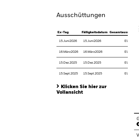
Ausschüttungen
V
Ex-Tag
Fälligkeitsdatum
Gesamtausschütt
15.Juni2026
15.Juni2026
EUR 0,17
16.März2026
16.März2026
EUR 0,06
15.Dez.2025
15.Dez.2025
EUR 0,01
15.Sept.2025
15.Sept.2025
EUR 0,29
Klicken Sie hier zur
Vollansicht
En
G
V