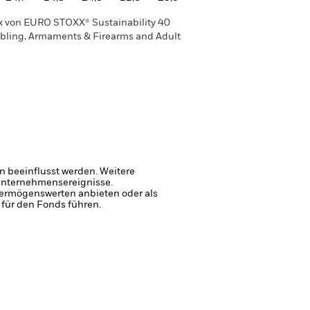
x von EURO STOXX® Sustainability 40
mbling, Armaments & Firearms and Adult
 beeinflusst werden. Weitere
 Unternehmensereignisse.
 Vermögenswerten anbieten oder als
 für den Fonds führen.