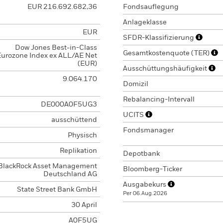
EUR 216.692.682,36
Fondsauflegung
Anlageklasse
EUR
SFDR-Klassifizierung
Dow Jones Best-in-Class
Gesamtkostenquote (TER)
urozone Index ex ALL/AE Net
(EUR)
Ausschüttungshäufigkeit
9.064.170
Domizil
Rebalancing-Intervall
DE000A0F5UG3
UCITS
ausschüttend
Fondsmanager
Physisch
Replikation
Depotbank
BlackRock Asset Management
Bloomberg-Ticker
Deutschland AG
Ausgabekurs
State Street Bank GmbH
Per 06.Aug.2026
30 April
A0F5UG