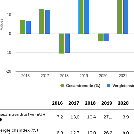
10
alues
ung
0
30
05
-10
49
-20
38
2016
2017
2018
2019
2020
2021
Gesamtrendite (%)
Vergleichsi
d of interactive chart.
2016
2017
2018
2019
2020
esamtrendite (%) EUR
7,2
13,0
-10,4
27,1
-3,9
ergleichsindex (%)
6,9
12,7
-10,0
26,2
-4,0