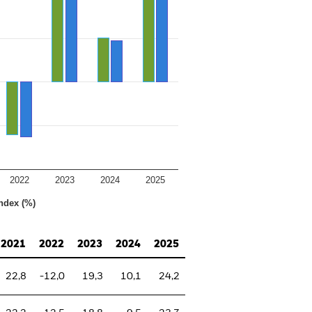
2022
2023
2024
2025
ndex (%)
2021
2022
2023
2024
2025
22,8
-12,0
19,3
10,1
24,2