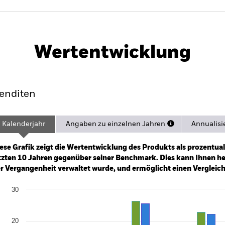
PRIIP KID
Factsheet
IE)
Wertentwicklung
ance
Eckdaten
Managers
Pos
enditen
Kalenderjahr
Angaben zu einzelnen Jahren
Annualisi
ge: 2008-07-01 00:00:00 to 2026-06-30 00:00:00.
e: -240 to 480.
ese Grafik zeigt die Wertentwicklung des Produkts als prozentual
tzten 10 Jahren gegenüber seiner Benchmark. Dies kann Ihnen hel
r Vergangenheit verwaltet wurde, und ermöglicht einen Vergleic
art
30
r chart with 2 data series.
e chart has 1 X axis displaying categories.
e chart has 1 Y axis displaying Values. Range: -20 to 30.
20