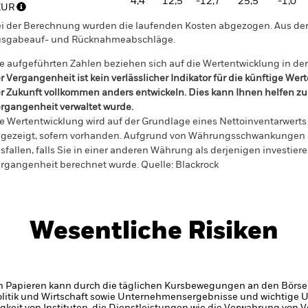
4,4
12,5
-12,7
25,5
-1,0
EUR
i der Berechnung wurden die laufenden Kosten abgezogen. Aus 
sgabeauf- und Rücknahmeabschläge.
e aufgeführten Zahlen beziehen sich auf die Wertentwicklung in de
r Vergangenheit ist kein verlässlicher Indikator für die künftige Wer
r Zukunft vollkommen anders entwickeln. Dies kann Ihnen helfen zu 
rgangenheit verwaltet wurde.
e Wertentwicklung wird auf der Grundlage eines Nettoinventarwerts 
gezeigt, sofern vorhanden. Aufgrund von Währungsschwankungen k
sfallen, falls Sie in einer anderen Währung als derjenigen investiere
rgangenheit berechnet wurde.
Quelle:
Blackrock
Wesentliche Risiken
n Papieren kann durch die täglichen Kursbewegungen an den Börsen
olitik und Wirtschaft sowie Unternehmensergebnisse und wichtige