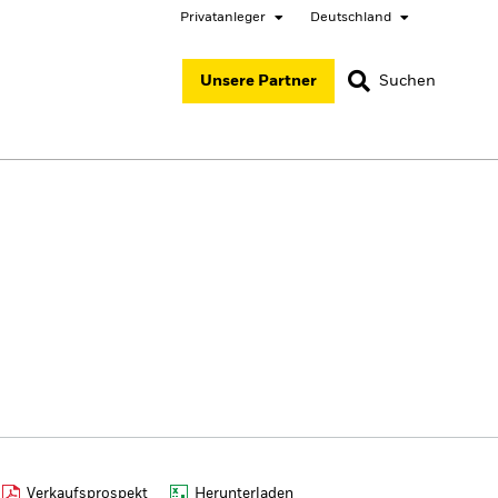
Privatanleger
Deutschland
SCHLIESSEN
SCHLIESSEN
Unsere Partner
Suchen
ited States
Location not listed
ger
Verkaufsprospekt
Herunterladen