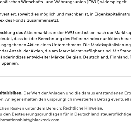
uropäischen Wirtschafts- und Währungsunion (EWU) widerspiegelt.
vestiert, soweit dies möglich und machbar ist, in Eigenkapitalinstru
dex des Fonds, zusammensetzt.
icklung des Aktienmarktes in der EWU und ist ein nach der Marktkap
edeutet, dass bei der Berechnung des Referenzindex nur Aktien hera
ausgegebenen Aktien eines Unternehmens. Die Marktkapitalisierung a
t der Anzahl der Aktien, die am Markt leicht verfügbar sind. Mit 
nderindizes entwickelter Märkte: Belgien, Deutschland, Finnland, Fra
d Spanien.
alrisiken.
Der Wert der Anlagen und die daraus entstandenen Ertr
n. Anleger erhalten den ursprünglich investierten Betrag eventuell 
schen Risiken unter dem Bereich:
Rechtliche Hinweise
.
 den Besteuerungsgrundlagen für in Deutschland steuerpflichtige 
nformationsblatt@blackrock.com
.