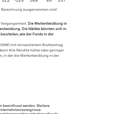
22,2
-12,5
18,8
9,5
23,7
der Berechnung ausgenommen sind
r Vergangenheit.
Die Wertentwicklung in
tentwicklung. Die Märkte könnten sich in
beurteilen, wie der Fonds in der
(NIW) mit reinvestiertem Bruttoertrag
ann Ihre Rendite höher oder geringer
n, in der die Wertentwicklung in der
 beeinflusst werden. Weitere
 Unternehmensereignisse.