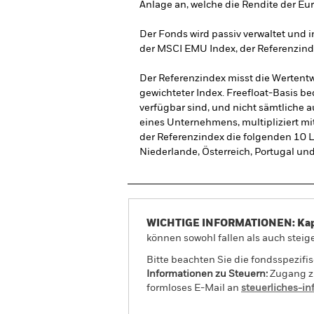
Anlage an, welche die Rendite der E
Der Fonds wird passiv verwaltet und in
der MSCI EMU Index, der Referenzin
Der Referenzindex misst die Wertentw
gewichteter Index. Freefloat-Basis b
verfügbar sind, und nicht sämtliche 
eines Unternehmens, multipliziert mi
der Referenzindex die folgenden 10 Lä
Niederlande, Österreich, Portugal un
WICHTIGE INFORMATIONEN: Kapit
können sowohl fallen als auch steige
Bitte beachten Sie die fondsspezifi
Informationen zu Steuern:
Zugang zu
formloses E-Mail an
steuerliches-i