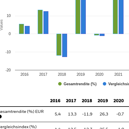
10
alues
0
-10
-20
2016
2017
2018
2019
2020
2021
Gesamtrendite (%)
Vergleichsi
d of interactive chart.
2016
2017
2018
2019
2020
esamtrendite (%) EUR
5,4
13,3
-11,9
26,3
-0,7
ergleichsindex (%)