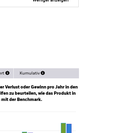
Weniger anzeigen
Verkaufsprospekt
Herunterladen
itionen
Unterlagen
ert
Kumulativ
er Verlust oder Gewinn pro Jahr in den
fen zu beurteilen, wie das Produkt in
h mit der Benchmark.