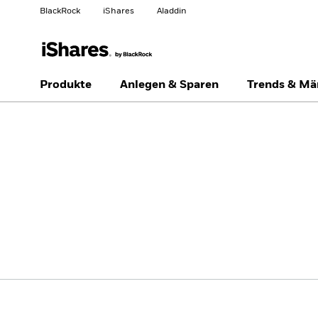
BlackRock
iShares
Aladdin
Land ändern
Anlegertyp wechseln
Produkte
Anlegen & Sparen
Trends & Mä
Germany
Netherlands
Privatanleger