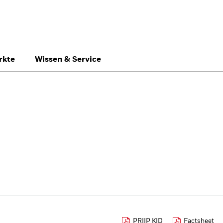
rkte
Wissen & Service
Switzerland
United Kingdom
Un
Professionelle Anle
PRIIP KID
Factsheet