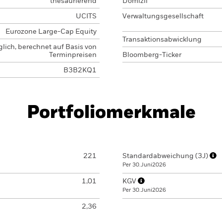
thesaurierend
Domizil
UCITS
Verwaltungsgesellschaft
Eurozone Large-Cap Equity
Transaktionsabwicklung
glich, berechnet auf Basis von
Terminpreisen
Bloomberg-Ticker
B3B2KQ1
Portfoliomerkmale
221
Standardabweichung (3J)
Per 30.Juni2026
1,01
KGV
Per 30.Juni2026
2,36