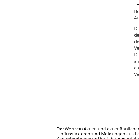
Be
Au
Di
de
de
Ve
Di
an
au
Ve
Der Wert von Aktien und aktienähnliche
Einflussfaktoren sind Meldungen aus P