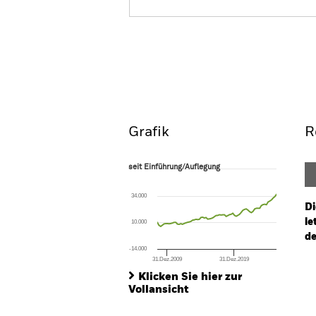
iShares EMU Index Fund (
Überblick
Perform
Grafik
R
seit Einführung/Auflegung
seit Einführung/Auflegung
Line chart with 72 data points.
The chart has 1 X axis displaying Time. Ran
34.000
The chart has 1 Y axis displaying values. Rang
Di
le
10.000
de
-14.000
31.Dez.2009
31.Dez.2019
Ch
End of interactive chart.
Ba
Klicken Sie hier zur
Th
Vollansicht
Th