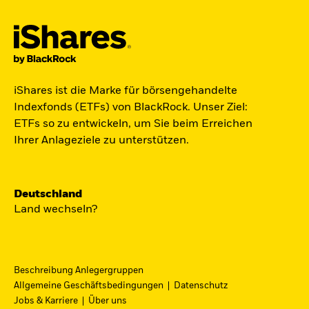
Der iShares Space ETF ist startklar.
iShares ist die Marke für börsengehandelte
Indexfonds (ETFs) von BlackRock. Unser Ziel:
Zugang zu Unternehmen aus den Bereichen
ETFs so zu entwickeln, um Sie beim Erreichen
Satellitentechnologie, Kommunikation und
Ihrer Anlageziele zu unterstützen.
Raumfahrtinnovation über einen einzigen
diversifizierten ETF.
Deutschland
Zum ETF
Land wechseln?
Beschreibung Anlegergruppen
iShares Fondsfinder
Allgemeine Geschäftsbedingungen
Datenschutz
Jobs & Karriere
Über uns