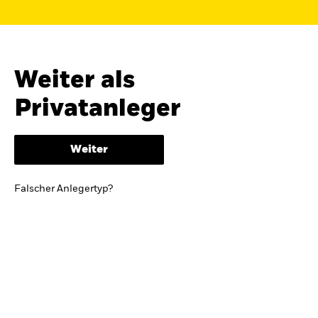
Finden Sie einen iShares ETF oder
Indexfonds, der zu Ihren Zielen passt.
FONDSNAME, WKN ODER ISIN
Weiter als
Privatanleger
ODER
NACH KATEGORIE
Weiter
z.B. Märkte und Regionen
Falscher Anlegertyp?
Kapitalanlagerisiko.
Eine Finanzanlage ist
mit Risiken verbunden. Der Wert einer
Anlage sowie das hieraus bezogene
Einkommen können Schwankungen
unterliegen und sind nicht garantiert. Es
kann sein, dass der Anleger nicht die
gesamte Summe zurückerhält.