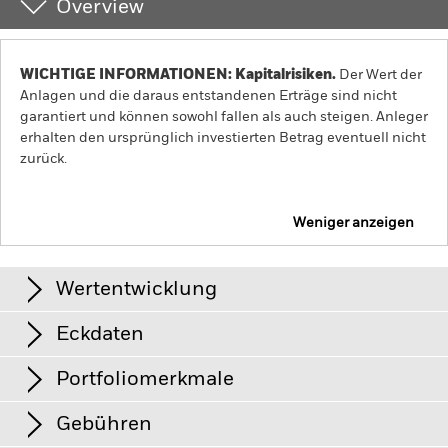
Overview
WICHTIGE INFORMATIONEN: Kapitalrisiken.
Der Wert der
Anlagen und die daraus entstandenen Erträge sind nicht
garantiert und können sowohl fallen als auch steigen. Anleger
erhalten den ursprünglich investierten Betrag eventuell nicht
zurück.
Weniger anzeigen
iShares Technology Opportunities Active ETF
AKTIV
Wertentwicklung
Eckdaten
Grafik
Portfoliomerkmale
Fondsvermögen
USD 41’666’266
View full chart
Per 07.Aug.2026
Gebühren
Anzahl der Positionen
54
Börse
NYSE Arca