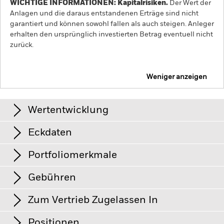
WICHTIGE INFORMATIONEN: Kapitalrisiken.
Der Wert der
Anlagen und die daraus entstandenen Erträge sind nicht
garantiert und können sowohl fallen als auch steigen. Anleger
erhalten den ursprünglich investierten Betrag eventuell nicht
zurück.
Weniger anzeigen
iShares U.S. Industry Rotation Active ETF
AKTIV
Wertentwicklung
Eckdaten
Grafik
Portfoliomerkmale
Fondsvermögen
USD 35’489’021
View full chart
Per 05.Aug.2026
Gebühren
Anzahl der Positionen
300
Börse
NASDAQ
Per 05.Aug.2026
Zum Vertrieb Zugelassen In
Vergleichsindex
MSCI USA Index
Ausschüttungen
12 Monate nachlaufende
0.59%
Management Fee
0.42
Dividendenausschüttungsrendite
Auf-/Abschlag
0.06%
Positionen