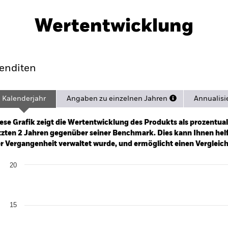
Factsheet
PRIIP KID
uity Index Fund (CH)
Wertentwicklung
ance
Eckdaten
Managers
Po
enditen
Kalenderjahr
Angaben zu einzelnen Jahren
Annualisi
ge: 2022-12-31 00:00:00 to 2026-07-31 00:00:00.
: -60 to 120.
ese Grafik zeigt die Wertentwicklung des Produkts als prozentual
tzten 2 Jahren gegenüber seiner Benchmark. Dies kann Ihnen helfe
r Vergangenheit verwaltet wurde, und ermöglicht einen Vergleic
art
20
r chart with 2 data series.
e chart has 1 X axis displaying categories.
e chart has 1 Y axis displaying Values. Range: 0 to 20.
15