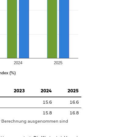
2024
2025
ndex (%)
2023
2024
2025
15.6
16.6
15.8
16.8
der Berechnung ausgenommen sind