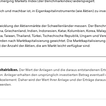
 Emerging Markets Index (der Benchmarkindex) widerspiegelt.
ich und machbar ist, in Eigenkapitalinstrumente (wie Aktien) zu inve
wicklung der Aktienmärkte der Schwellenländer messen. Der Bench
na, Griechenland, Indien, Indonesien, Katar, Kolumbien, Korea, Malays
ka, Taiwan, Thailand, Türkei, Tschechische Republik, Ungarn und Ver
en nach Marktkapitalisierung gewichtet. Die Marktkapitalisierung i
 der Anzahl der Aktien, die am Markt leicht verfügbar sind.
alrisiken.
Der Wert der Anlagen und die daraus entstandenen Ertr
n. Anleger erhalten den ursprünglich investierten Betrag eventuell 
ikoelement. Daher wird der Wert Ihrer Anlage und der Erträge darau
 werden.