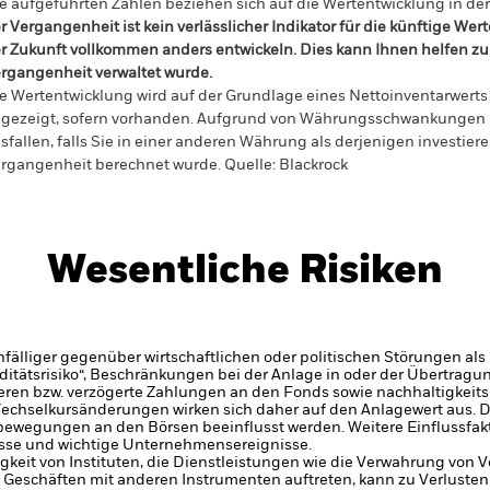
e aufgeführten Zahlen beziehen sich auf die Wertentwicklung in de
r Vergangenheit ist kein verlässlicher Indikator für die künftige Wer
r Zukunft vollkommen anders entwickeln. Dies kann Ihnen helfen zu 
rgangenheit verwaltet wurde.
e Wertentwicklung wird auf der Grundlage eines Nettoinventarwerts 
gezeigt, sofern vorhanden. Aufgrund von Währungsschwankungen k
sfallen, falls Sie in einer anderen Währung als derjenigen investiere
rgangenheit berechnet wurde.
Quelle:
Blackrock
Wesentliche Risiken
älliger gegenüber wirtschaftlichen oder politischen Störungen als 
iditätsrisiko“, Beschränkungen bei der Anlage in oder der Übertra
eren bzw. verzögerte Zahlungen an den Fonds sowie nachhaltigkeit
echselkursänderungen wirken sich daher auf den Anlagewert aus.
D
bewegungen an den Börsen beeinflusst werden. Weitere Einflussfak
sse und wichtige Unternehmensereignisse.
gkeit von Instituten, die Dienstleistungen wie die Verwahrung von
 Geschäften mit anderen Instrumenten auftreten, kann zu Verlusten