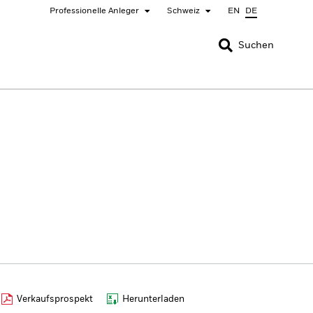
Professionelle Anleger
Schweiz
EN
DE
SCHLIESSEN
SCHLIESSEN
Suchen
nada
Chile
bai (IFC)
España
pan - 日本
Korea - 한국
rway
Polska
eden
Taiwan - 台灣
Verkaufsprospekt
Herunterladen