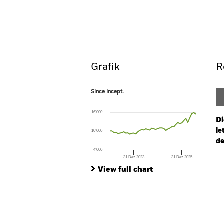
iShares Emerging Markets Eq
Overview
Perform
Grafik
R
Since Incept.
Since Incept.
Line chart with 44 data points.
The chart has 1 X axis displaying Time. Ran
16’000
The chart has 1 Y axis displaying values. Range
Di
le
10’000
de
4’000
31 Dez 2023
31 Dez 2025
Ch
End of interactive chart.
Ba
View full chart
Th
Th