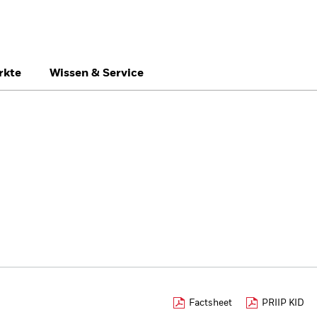
rkte
Wissen & Service
België
Brazil
Ca
Privatanleger
Denmark
Deutschland
Du
Hong Kong - 香港
Italia
Ja
México
Nederland
No
Singapore
South Africa
Sw
Õsterreich
Location not listed
Factsheet
PRIIP KID