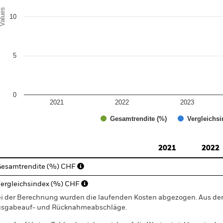
alues
10
5
0
2021
2022
2023
Gesamtrendite (%)
Vergleichsi
d of interactive chart.
2021
2022
esamtrendite (%) CHF
ergleichsindex (%) CHF
i der Berechnung wurden die laufenden Kosten abgezogen. Aus 
sgabeauf- und Rücknahmeabschläge.