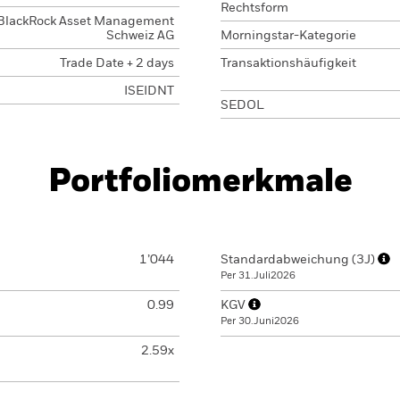
Rechtsform
BlackRock Asset Management
Schweiz AG
Morningstar-Kategorie
Trade Date + 2 days
Transaktionshäufigkeit
ISEIDNT
SEDOL
Portfoliomerkmale
1’044
Standardabweichung (3J)
Per 31.Juli2026
0.99
KGV
Per 30.Juni2026
2.59x