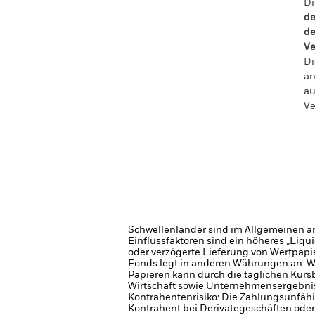
Di
de
de
Ve
Di
an
au
Ve
Schwellenländer sind im Allgemeinen anf
Einflussfaktoren sind ein höheres „Liqu
oder verzögerte Lieferung von Wertpapi
Fonds legt in anderen Währungen an. W
Papieren kann durch die täglichen Kurs
Wirtschaft sowie Unternehmensergebni
Kontrahentenrisiko: Die Zahlungsunfähi
Kontrahent bei Derivategeschäften oder