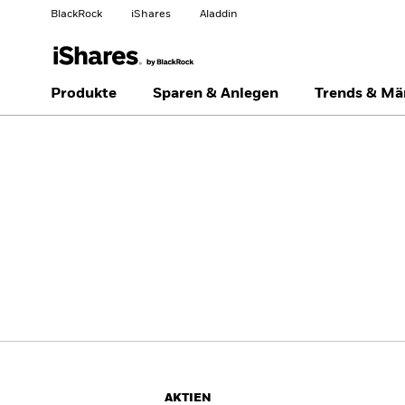
BlackRock
iShares
Aladdin
Land ändern
Anlegertyp wechseln
Produkte
Sparen & Anlegen
Trends & Mä
Americas Offshore
Australia
Professionelle Anleger
China Offshore - 中国
Colombia
境外
Finland
France
Luxembourg
Magyarország
Portugal
Schweiz
United Kingdom
United States
AKTIEN