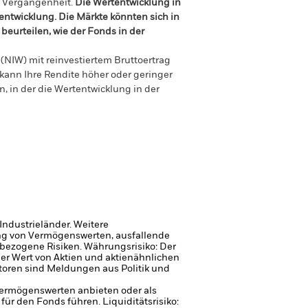
r Vergangenheit.
Die Wertentwicklung in
tentwicklung. Die Märkte könnten sich in
beurteilen, wie der Fonds in der
(NIW) mit reinvestiertem Bruttoertrag
ann Ihre Rendite höher oder geringer
n, in der die Wertentwicklung in der
Industrieländer. Weitere
gung von Vermögenswerten, ausfallende
sbezogene Risiken.
Währungsrisiko: Der
er Wert von Aktien und aktienähnlichen
toren sind Meldungen aus Politik und
 Vermögenswerten anbieten oder als
 für den Fonds führen.
Liquiditätsrisiko: