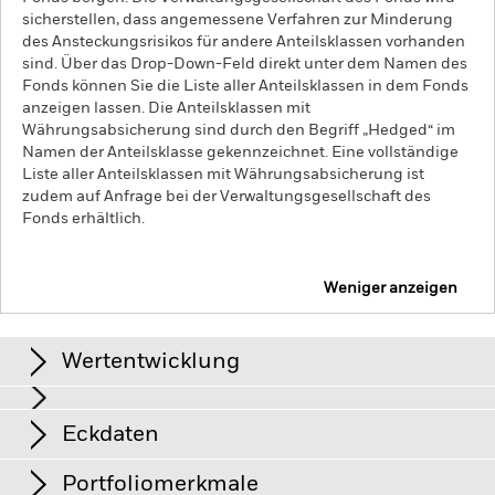
sicherstellen, dass angemessene Verfahren zur Minderung
des Ansteckungsrisikos für andere Anteilsklassen vorhanden
sind. Über das Drop-Down-Feld direkt unter dem Namen des
Fonds können Sie die Liste aller Anteilsklassen in dem Fonds
anzeigen lassen. Die Anteilsklassen mit
Währungsabsicherung sind durch den Begriff „Hedged“ im
Namen der Anteilsklasse gekennzeichnet. Eine vollständige
Liste aller Anteilsklassen mit Währungsabsicherung ist
zudem auf Anfrage bei der Verwaltungsgesellschaft des
Fonds erhältlich.
Weniger anzeigen
iShares € Govt Bond 0-1yr UCITS ETF
Wertentwicklung
Grafik
Eckdaten
Kreditrisiken, Zinsschwankungen und/oder der Ausfall eines
Emittenten haben wesentliche Auswirkungen auf die
Wertentwicklung von festverzinslichen Wertpapieren.
View full chart
Portfoliomerkmale
Potenzielle oder effektive Herabstufungen der