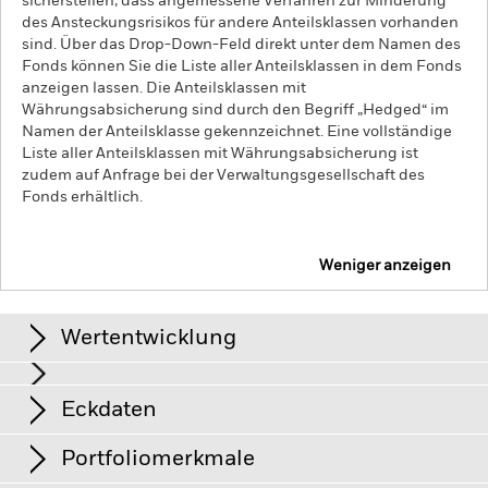
sicherstellen, dass angemessene Verfahren zur Minderung
des Ansteckungsrisikos für andere Anteilsklassen vorhanden
sind. Über das Drop-Down-Feld direkt unter dem Namen des
Fonds können Sie die Liste aller Anteilsklassen in dem Fonds
anzeigen lassen. Die Anteilsklassen mit
Währungsabsicherung sind durch den Begriff „Hedged“ im
Namen der Anteilsklasse gekennzeichnet. Eine vollständige
Liste aller Anteilsklassen mit Währungsabsicherung ist
zudem auf Anfrage bei der Verwaltungsgesellschaft des
Fonds erhältlich.
Weniger anzeigen
iShares € Corp Bond ESG SRI UCITS ETF
Wertentwicklung
Grafik
Eckdaten
Kreditrisiken, Zinsschwankungen und/oder der Ausfall eines
Emittenten haben wesentliche Auswirkungen auf die
Wertentwicklung von festverzinslichen Wertpapieren.
View full chart
Portfoliomerkmale
Potenzielle oder effektive Herabstufungen der
Anteilsklassenvermögen
GBP 37’970’866
Kreditwürdigkeit können zu einem Risikoniveau führen.
Die