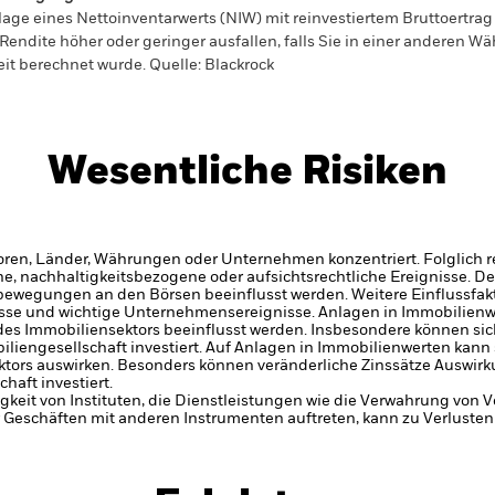
age eines Nettoinventarwerts (NIW) mit reinvestiertem Bruttoertra
ite höher oder geringer ausfallen, falls Sie in einer anderen Währ
eit berechnet wurde.
Quelle:
Blackrock
Wesentliche Risiken
oren, Länder, Währungen oder Unternehmen konzentriert. Folglich rea
che, nachhaltigkeitsbezogene oder aufsichtsrechtliche Ereignisse.
De
bewegungen an den Börsen beeinflusst werden. Weitere Einflussfak
sse und wichtige Unternehmensereignisse.
Anlagen in Immobilienw
des Immobiliensektors beeinflusst werden. Insbesondere können si
liengesellschaft investiert.
Auf Anlagen in Immobilienwerten kann 
ktors auswirken. Besonders können veränderliche Zinssätze Auswir
haft investiert.
gkeit von Instituten, die Dienstleistungen wie die Verwahrung von
 Geschäften mit anderen Instrumenten auftreten, kann zu Verlusten