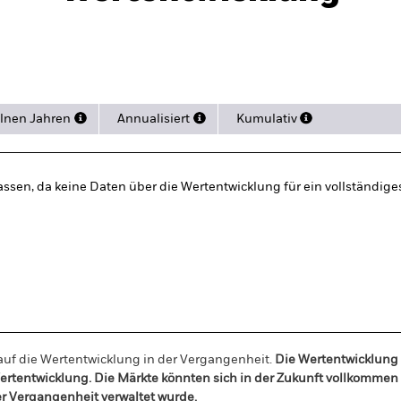
ance
Eckdaten
Managers
Po
lnen Jahren
Annualisiert
Kumulativ
ssen, da keine Daten über die Wertentwicklung für ein vollständige
auf die Wertentwicklung in der Vergangenheit.
Die Wertentwicklung 
e Wertentwicklung. Die Märkte könnten sich in der Zukunft vollkomme
der Vergangenheit verwaltet wurde.