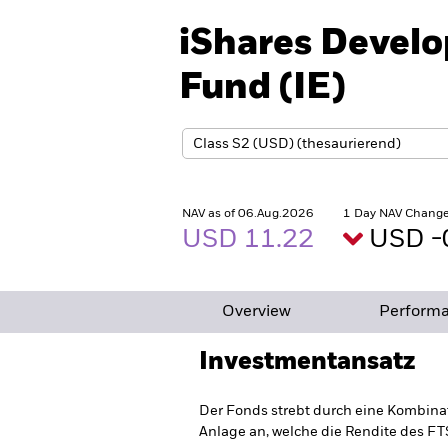
iShares Develo
Fund (IE)
NAV as of 06.Aug.2026
1 Day NAV Change
USD 11.22
USD -
Overview
Perform
Investmentansatz
Der Fonds strebt durch eine Kombina
Anlage an, welche die Rendite des F