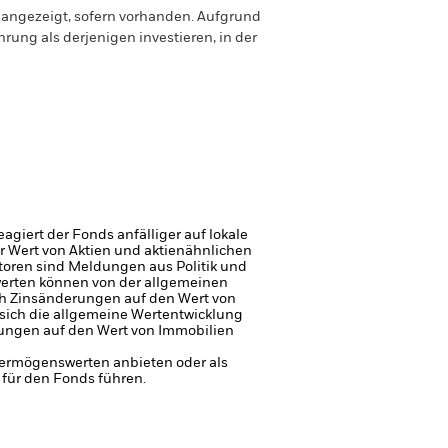
g angezeigt, sofern vorhanden. Aufgrund
ung als derjenigen investieren, in der
giert der Fonds anfälliger auf lokale
r Wert von Aktien und aktienähnlichen
toren sind Meldungen aus Politik und
erten können von der allgemeinen
ch Zinsänderungen auf den Wert von
sich die allgemeine Wertentwicklung
kungen auf den Wert von Immobilien
 Vermögenswerten anbieten oder als
 für den Fonds führen.