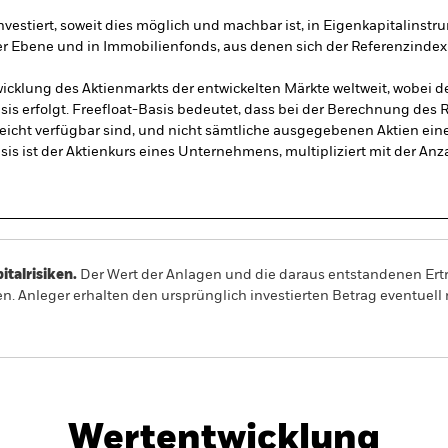
vestiert, soweit dies möglich und machbar ist, in Eigenkapitalinstru
er Ebene und in Immobilienfonds, aus denen sich der Referenzinde
icklung des Aktienmarkts der entwickelten Märkte weltweit, wobei 
sis erfolgt. Freefloat-Basis bedeutet, dass bei der Berechnung des 
eicht verfügbar sind, und nicht sämtliche ausgegebenen Aktien ei
is ist der Aktienkurs eines Unternehmens, multipliziert mit der Anza
alrisiken.
Der Wert der Anlagen und die daraus entstandenen Ertr
n. Anleger erhalten den ursprünglich investierten Betrag eventuell 
PRIIP KID
Factsheet
e Index Fund (IE)
Wertentwicklung