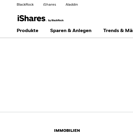
BlackRock
iShares
Aladdin
Land ändern
Anlegertyp wechseln
Produkte
Sparen & Anlegen
Trends & Mä
Americas Offshore
Australia
Privatanleger
China Offshore - 中国
Colombia
境外
Finland
France
Luxembourg
Magyarország
Portugal
Schweiz
United Kingdom
United States
IMMOBILIEN