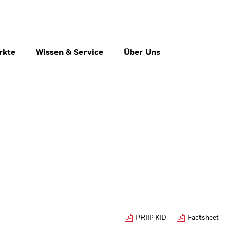
rkte
Wissen & Service
Über Uns
België
Brazil
Ca
Professionelle Anle
Denmark
Deutschland
Du
Hong Kong - 香港
Italia
Ja
México
Nederland
No
Singapore
South Africa
Sw
Õsterreich
Location not listed
PRIIP KID
Factsheet