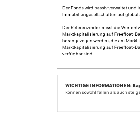
Der Fonds wird passiv verwaltet und in
Immobiliengesellschaften auf global
Der Referenzindex misst die Wertentw
Marktkapitalisierung auf Freefloat-Ba
herangezogen werden, die am Markt l
Marktkapitalisierung auf Freefloat-Bas
verfügbar sind.
WICHTIGE INFORMATIONEN: Kapit
können sowohl fallen als auch steige
iShares Developed Real Estat