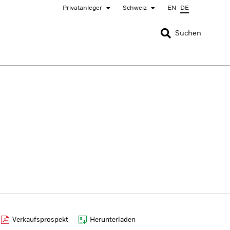
Privatanleger
Schweiz
EN
DE
SCHLIESSEN
SCHLIESSEN
Suchen
nada
Chile
ger
bai (IFC)
España
pan - 日本
Korea - 한국
rway
Polska
eden
Taiwan - 台灣
Verkaufsprospekt
Herunterladen