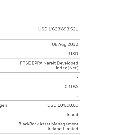
USD 1’623’893’521
08.Aug.2012
USD
FTSE EPRA Nareit Developed
Index (Net)
-
0.10%
-
agen
USD 10’000.00
Irland
BlackRock Asset Management
Ireland Limited