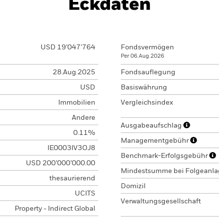
Eckdaten
USD 19’047’764
Fondsvermögen
Per 06.Aug.2026
28.Aug.2025
Fondsauflegung
USD
Basiswährung
Immobilien
Vergleichsindex
Andere
Ausgabeaufschlag
0.11%
Managementgebühr
IE0003IV3OJ8
Benchmark-Erfolgsgebühr
USD 200’000’000.00
Mindestsumme bei Folgeanl
thesaurierend
Domizil
UCITS
Verwaltungsgesellschaft
Property - Indirect Global