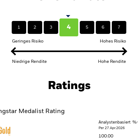
4
1
2
3
5
6
7
Geringes Risiko
Hohes Risiko
Niedrige Rendite
Hohe Rendite
Ratings
gstar Medalist Rating
Analystenbasiert %
Per 27.Apr.2026
100.00