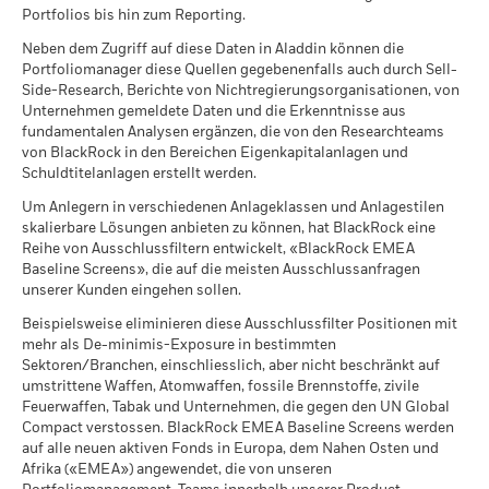
Company
Switzerland)
von MSCI ist unter den
nachstehenden
Links verfügbar.
Portfolios bis hin zum Reporting.
Per
Geschäftsjahresende
31 Oktober
Neben dem Zugriff auf diese Daten in Aladdin können die
Geben Sie den Preis ein USD
Szenarien
MSCI - Umstrittene Waffen
0.00%
iShares II plc - Annual Report (German -
Valoren
145551888
Portfoliomanager diese Quellen gegebenenfalls auch durch Sell-
Per 05.Aug.2026
Switzerland)
Side-Research, Berichte von Nichtregierungsorganisationen, von
Es gibt keine garantierte Mindestrendite. Si
Mindest.
Leihübersicht ist nicht verfügbar, da weniger als ein Jahr
Unternehmen gemeldete Daten und die Erkenntnisse aus
MSCI - Atomwaffen
0.00%
Leistungsdaten vorliegt.
fundamentalen Analysen ergänzen, die von den Researchteams
Per 05.Aug.2026
Was Sie nach Abzug der Kosten erhalten kö
BERECHNEN
von BlackRock in den Bereichen Eigenkapitalanlagen und
Stress
iShares II plc - Annual Report (German -
Jährliche Durchschnittsrendite
MSCI - Zivile Feuerwaffen
0.00%
Schuldtitelanlagen erstellt werden.
Die annualisierte Rendite aus Wertpapierleihgeschäften
Switzerland)
Per 05.Aug.2026
errechnet sich aus den ungeprüften Nettoeinnahmen des
Um Anlegern in verschiedenen Anlageklassen und Anlagestilen
Was Sie nach Abzug der Kosten erhalten kö
Ungünstig
Fonds aus der Wertpapierleihe über einen Zeitraum von 12
MSCI - Tabak
0.00%
skalierbare Lösungen anbieten zu können, hat BlackRock eine
Jährliche Durchschnittsrendite
iShares II plc - Annual Report (Swiss German)
Monaten, dividiert durch den durchschnittlichen NAV des
Per 05.Aug.2026
Reihe von Ausschlussfiltern entwickelt, «BlackRock EMEA
Fonds im selben Zeitraum. BlackRock verfolgt die Politik,
Baseline Screens», die auf die meisten Ausschlussanfragen
Was Sie nach Abzug der Kosten erhalten kö
Mittler
MSCI - Unternehmen, die den
0.00%
vierteljährlich mit einer einmonatigen Verzögerung Angaben
unserer Kunden eingehen sollen.
Jährliche Durchschnittsrendite
Global Compact der
zur Wertentwicklung zu veröffentlichen. Das bedeutet, dass
Vereinigten Nationen nicht
Beispielsweise eliminieren diese Ausschlussfilter Positionen mit
die Renditen für den Zeitraum vom 01/01/2019 bis
Was Sie nach Abzug der Kosten erhalten kö
einhalten
iShares II plc - Prospectus (English)
Günstig
mehr als De-minimis-Exposure in bestimmten
31/12/2019 ab dem 01/02/2020 veröffentlicht werden
Jährliche Durchschnittsrendite
Per 05.Aug.2026
Sektoren/Branchen, einschliesslich, aber nicht beschränkt auf
können.
Das Stressszenario zeigt, was Sie im Fall extremer
umstrittene Waffen, Atomwaffen, fossile Brennstoffe, zivile
MSCI - Kraftwerkskohle
0.00%
Feuerwaffen, Tabak und Unternehmen, die gegen den UN Global
Marktbedingungen zurückerhalten könnten.
Per 05.Aug.2026
iShares II plc - Prospectus (English -
Das maximale Leihvolumen kann im Laufe der Zeit
Compact verstossen. BlackRock EMEA Baseline Screens werden
Switzerland)
Schwankungen unterliegen.
MSCI - Ölsand
0.00%
auf alle neuen aktiven Fonds in Europa, dem Nahen Osten und
Per 05.Aug.2026
Afrika («EMEA») angewendet, die von unseren
Bei der Wertpapierleihe besteht das Risiko von Verlusten falls