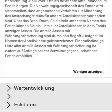
Bezeichnung „Spill-over-Effekt“) für andere Anteilsklassen im
Fonds bergen. Die Verwaltungsgesellschaft des Fonds wird
sicherstellen, dass angemessene Verfahren zur Minderung
des Ansteckungsrisikos für andere Anteilsklassen vorhanden
sind. Über das Drop-Down-Feld direkt unter dem Namen des
Fonds können Sie die Liste aller Anteilsklassen in dem Fonds
anzeigen lassen. Die Anteilsklassen mit
Währungsabsicherung sind durch den Begriff „Hedged“ im
Namen der Anteilsklasse gekennzeichnet. Eine vollständige
Liste aller Anteilsklassen mit Währungsabsicherung ist
zudem auf Anfrage bei der Verwaltungsgesellschaft des
Fonds erhältlich.
Weniger anzeigen
iShares iBonds Dec 2028 Term $ High Yield Corp
UCITS ETF
Wertentwicklung
Renditen
Eckdaten
Kreditrisiken, Zinsschwankungen und/oder der Ausfall eines
Emittenten haben wesentliche Auswirkungen auf die