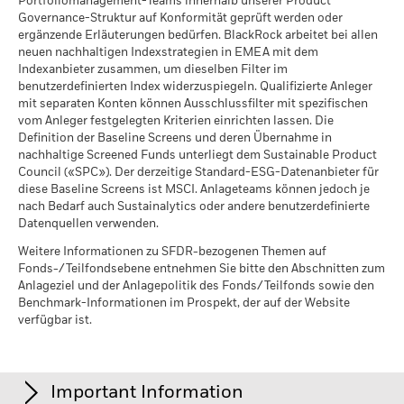
Portfoliomanagement-Teams innerhalb unserer Product
ein Entleiher vor der Rückgabe der Werpapiere ausfällt und
Governance-Struktur auf Konformität geprüft werden oder
iShares II plc - Prospectus (German -
auf Grund von Marktbewegungen der Wert der Sicherheiten
ergänzende Erläuterungen bedürfen. BlackRock arbeitet bei allen
Switzerland)
fällt und / oder der Wert der verliehenen Wertpapiere
neuen nachhaltigen Indexstrategien in EMEA mit dem
Abdeckung der
70.50%
ansteigt.
Indexanbieter zusammen, um dieselben Filter im
geschäftlichen
iShares II plc - Prospectus (German -
Beteiligungen
benutzerdefinierten Index widerzuspiegeln. Qualifizierte Anleger
Austria^Germany^Switzerland)
Per 05.Aug.2026
mit separaten Konten können Ausschlussfilter mit spezifischen
vom Anleger festgelegten Kriterien einrichten lassen. Die
Nicht abgedeckter
29.50%
Definition der Baseline Screens und deren Übernahme in
prozentualer Anteil des
nachhaltige Screened Funds unterliegt dem Sustainable Product
Fonds
Sustainability related disclosure - ISIU28TTL
Council («SPC»). Der derzeitige Standard-ESG-Datenanbieter für
Per 05.Aug.2026
(en)
diese Baseline Screens ist MSCI. Anlageteams können jedoch je
nach Bedarf auch Sustainalytics oder andere benutzerdefinierte
Die hierüber für Kraftwerkskohle und Ölsande aufgeführten
Datenquellen verwenden.
Sustainability related disclosure - ISIU28TTL
Engagements in geschäftlichen Beteiligungen von BlackRock
(fr)
werden für Unternehmen berechnet und ausgewiesen, die
Weitere Informationen zu SFDR-bezogenen Themen auf
Fonds-/Teilfondsebene entnehmen Sie bitte den Abschnitten zum
gemäss der Definition von MSCI ESG Research mehr als 5 %
Anlageziel und der Anlagepolitik des Fonds/Teilfonds sowie den
ihres Umsatzes mit Kraftwerkskohle oder Ölsanden
Benchmark-Informationen im Prospekt, der auf der Website
erwirtschaften. Für Engagements in Unternehmen, die
Sustainability related disclosure - ISIU28TTL
verfügbar ist.
gemäss der Definition von MSCI ESG Research anderweitige
(de)
Umsätze mit Kraftwerkskohle oder Ölsanden (bei einer
Umsatzschwelle von 0 %) erzielen, verhält es sich wie folgt:
Sustainability related disclosure - ISIU28TTL
Für Kraftwerkskohle 0.00% und für Ölsande 0.00%.
Important Information
(it)