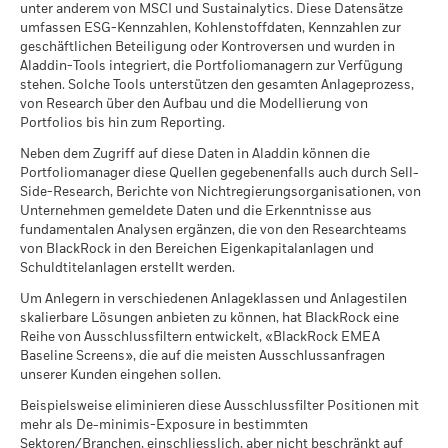
Laufende Gebühren
0.17%
ungewiss und lässt sich nicht mit Bestimmtheit vorhersagen.
BlackRock Fixed Income Dublin Funds Plc -
unter anderem von MSCI und Sustainalytics. Diese Datensätze
die von den Fonds erworben werden) und/oder der Nutzung
Prospectus (English)
Die dargestellten optimistischen, mittleren und
umfassen ESG-Kennzahlen, Kohlenstoffdaten, Kennzahlen zur
bestimmter Finanzinstrumente sein, darunter Derivate, die
ISIN
IE000HWGVU96
Class Flexible Acc H
EUR
9.54
-
AMERICAN EXPRESS COMPANY 4.804
pessimistischen Szenarien, die Referenzindizes/Stellvertreter
0.05
geschäftlichen Beteiligung oder Kontroversen und wurden in
eingesetzt werden können, um Marktpositionen einzugehen
10/24/2036
Mindestsumme bei
USD 500’000.00
verwenden können, veranschaulichen die schlechteste, die
Aladdin-Tools integriert, die Portfoliomanagern zur Verfügung
oder zu verringern und/oder das Risikomanagement zu
Erstanlage
durchschnittliche und die beste Wertentwicklung des
stehen. Solche Tools unterstützen den gesamten Anlageprozess,
Values
erweitern oder zu verringern. Allokationen unterliegen
1 bis 10 von 18
META PLATFORMS INC 4.875 11/15/2035
0.05
BlackRock Fixed Income Dublin Funds Plc -
Previous
1
2
Ne
0
Produkts in den letzten zehn Jahren.
von Research über den Aufbau und die Modellierung von
Gewinnverwendung
Änderungen.
ausschüttend
Prospectus (English - Switzerland)
Portfolios bis hin zum Reporting.
META PLATFORMS INC 4.2 11/15/2030
0.05
Rechtsform
UCITS
Empfohlene Haltedauer : 3 Jahren
Neben dem Zugriff auf diese Daten in Aladdin können die
BlackRock Fixed Income Dublin Funds Plc -
Morningstar-Kategorie
Global Corporate Bond - USD
Beispiel für eine Anlage USD 10’000
Portfoliomanager diese Quellen gegebenenfalls auch durch Sell-
Prospectus (German - Switzerland)
Hedged
Side-Research, Berichte von Nichtregierungsorganisationen, von
Positionen unterliegen Änderungen.
Unternehmen gemeldete Daten und die Erkenntnisse aus
Per
Transaktionshäufigkeit
täglich, berechnet auf Basis
fundamentalen Analysen ergänzen, die von den Researchteams
von Terminpreisen
von BlackRock in den Bereichen Eigenkapitalanlagen und
Szenarien
Sustainability related disclosure - H-CIF-AGG
SEDOL
BSSGHP9
Schuldtitelanlagen erstellt werden.
2021
2022
2023
2024
2025
(en)
Es gibt keine garantierte Mindestrendite. Si
Mindest.
Um Anlegern in verschiedenen Anlageklassen und Anlagestilen
Gesamtrendite (%)
Vergleichsindex (%)
skalierbare Lösungen anbieten zu können, hat BlackRock eine
Was Sie nach Abzug der Kosten erhalten kö
Reihe von Ausschlussfiltern entwickelt, «BlackRock EMEA
End of interactive chart.
Stress
Jährliche Durchschnittsrendite
Baseline Screens», die auf die meisten Ausschlussanfragen
See all documents
unserer Kunden eingehen sollen.
2021
2022
2023
2024
2025
Was Sie nach Abzug der Kosten erhalten kö
Ungünstig
Beispielsweise eliminieren diese Ausschlussfilter Positionen mit
Jährliche Durchschnittsrendite
Gesamtrendite
mehr als De-minimis-Exposure in bestimmten
(%) USD
Sektoren/Branchen, einschliesslich, aber nicht beschränkt auf