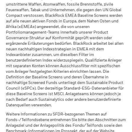
Was Sie nach Abzug der Kosten erhalten kö
Mittler
umstrittene Waffen, Atomwaffen, fossile Brennstoffe, zivile
Jährliche Durchschnittsrendite
Vergleichsindex
Feuerwaffen, Tabak und Unternehmen, die gegen den UN Global
(%) USD
Compact verstossen. BlackRock EMEA Baseline Screens werden
Was Sie nach Abzug der Kosten erhalten kö
Günstig
auf alle neuen aktiven Fonds in Europa, dem Nahen Osten und
Jährliche Durchschnittsrendite
Bei der Berechnung wurden die laufenden Kosten
Afrika («EMEA») angewendet, die von unseren
Das Stressszenario zeigt, was Sie im Fall extremer
abgezogen. Aus der Berechnung ausgenommen sind
Portfoliomanagement-Teams innerhalb unserer Product
Ausgabeauf- und Rücknahmeabschläge.
Marktbedingungen zurückerhalten könnten.
Governance-Struktur auf Konformität geprüft werden oder
ergänzende Erläuterungen bedürfen. BlackRock arbeitet bei allen
Die aufgeführten Zahlen beziehen sich auf die
neuen nachhaltigen Indexstrategien in EMEA mit dem
Wertentwicklung in der Vergangenheit.
Die Wertentwicklung
Indexanbieter zusammen, um dieselben Filter im
in der Vergangenheit ist kein verlässlicher Indikator für die
benutzerdefinierten Index widerzuspiegeln. Qualifizierte Anleger
künftige Wertentwicklung. Die Märkte könnten sich in der
mit separaten Konten können Ausschlussfilter mit spezifischen
vom Anleger festgelegten Kriterien einrichten lassen. Die
Zukunft vollkommen anders entwickeln. Dies kann Ihnen
Definition der Baseline Screens und deren Übernahme in
helfen zu beurteilen, wie der Fonds in der Vergangenheit
nachhaltige Screened Funds unterliegt dem Sustainable Product
verwaltet wurde.
Council («SPC»). Der derzeitige Standard-ESG-Datenanbieter für
Die Wertentwicklung wird auf der Grundlage eines
diese Baseline Screens ist MSCI. Anlageteams können jedoch je
Nettoinventarwerts (NIW) mit reinvestiertem Bruttoertrag
nach Bedarf auch Sustainalytics oder andere benutzerdefinierte
angezeigt, sofern vorhanden. Aufgrund von
Datenquellen verwenden.
Währungsschwankungen kann Ihre Rendite höher oder
Weitere Informationen zu SFDR-bezogenen Themen auf
geringer ausfallen, falls Sie in einer anderen Währung als
Fonds-/Teilfondsebene entnehmen Sie bitte den Abschnitten zum
derjenigen investieren, in der die Wertentwicklung in der
Anlageziel und der Anlagepolitik des Fonds/Teilfonds sowie den
Vergangenheit berechnet wurde.
Quelle:
Blackrock
Benchmark-Informationen im Prospekt, der auf der Website