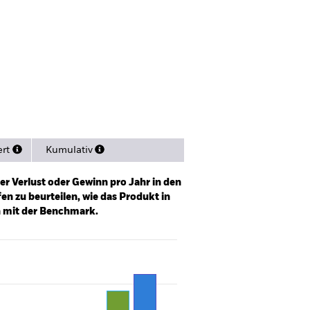
Verkaufsprospekt
Herunterladen
sitionen
Literature
ert
Kumulativ
er Verlust oder Gewinn pro Jahr in den
n zu beurteilen, wie das Produkt in
h mit der Benchmark.