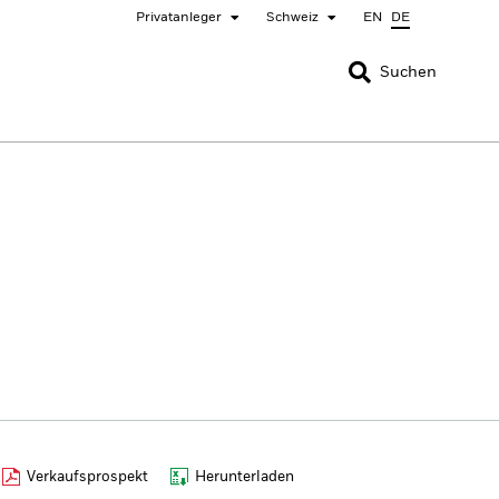
Privatanleger
Schweiz
EN
DE
SCHLIESSEN
SCHLIESSEN
Suchen
nada
Chile
ger
bai (IFC)
España
pan - 日本
Korea - 한국
rway
Polska
eden
Taiwan - 台灣
Verkaufsprospekt
Herunterladen