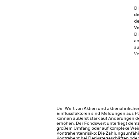
Di
de
de
Ve
Di
an
au
Ve
Der Wert von Aktien und aktienähnliche
Einflussfaktoren sind Meldungen aus P
können äußerst stark auf Änderungen 
erhöhen. Der Fondswert unterliegt dem
großem Umfang oder auf komplexe Weis
Kontrahentenrisiko: Die Zahlungsunfähi
Kontrahent bei Derivategeschäften oder