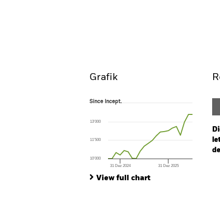
iShares Developed World I
Overview
Perform
Grafik
R
Since Incept.
Since Incept.
Line chart with 22 data points.
The chart has 1 X axis displaying Time. Ran
13’000
The chart has 1 Y axis displaying values. Range
Di
le
11’500
de
10’000
31 Dez 2024
31 Dez 2025
Ch
End of interactive chart.
Ba
View full chart
Th
Th