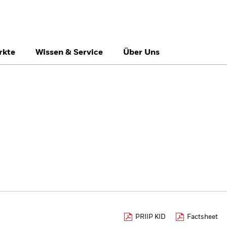
rkte
Wissen & Service
Über Uns
België
Brazil
Ca
Professionelle Anle
Denmark
Deutschland
Du
Hong Kong - 香港
Italia
Ja
México
Nederland
No
Singapore
South Africa
Sw
Õsterreich
Location not listed
PRIIP KID
Factsheet