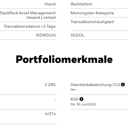
Irland
Rechtsform
BlackRock Asset Management
Morningstar-Kategorie
Ireland Limited
Transaktionshäufigkeit
Transaktionsdatum +3 Tage
ISDWDUH
SEDOL
Portfoliomerkmale
1’285
Standardabweichung (3J)
Per -
-
KGV
Per 30.Juni2026
4.07x