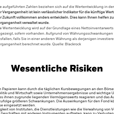
e aufgeführten Zahlen beziehen sich auf die Wertentwicklung in de
r Vergangenheit ist kein verlässlicher Indikator für die künftige Wer
r Zukunft vollkommen anders entwickeln. Dies kann Ihnen helfen zu 
rgangenheit verwaltet wurde.
e Wertentwicklung wird auf der Grundlage eines Nettoinventarwerts 
gezeigt, sofern vorhanden. Aufgrund von Währungsschwankungen k
sfallen, falls Sie in einer anderen Währung als derjenigen investiere
rgangenheit berechnet wurde.
Quelle:
Blackrock
Wesentliche Risiken
n Papieren kann durch die täglichen Kursbewegungen an den Börsen
olitik und Wirtschaft sowie Unternehmensergebnisse und wichtige
des ihnen zugrunde liegenden Vermögenswerts reagieren und das 
zufolge größeren Schwankungen. Die Auswirkungen für den Fond kön
e eingesetzt werden.
gkeit von Instituten, die Dienstleistungen wie die Verwahrung von
 Geschäften mit anderen Instrumenten auftreten, kann zu Verlusten