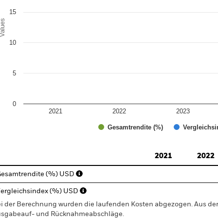
15
alues
10
5
0
2021
2022
2023
Gesamtrendite (%)
Vergleichsi
d of interactive chart.
2021
2022
esamtrendite (%) USD
ergleichsindex (%) USD
i der Berechnung wurden die laufenden Kosten abgezogen. Aus 
sgabeauf- und Rücknahmeabschläge.