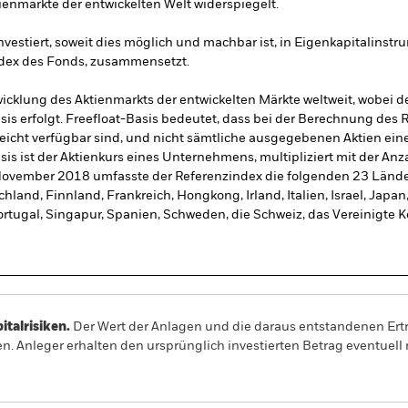
ienmärkte der entwickelten Welt widerspiegelt.
vestiert, soweit dies möglich und machbar ist, in Eigenkapitalinstru
ndex des Fonds, zusammensetzt.
icklung des Aktienmarkts der entwickelten Märkte weltweit, wobei 
sis erfolgt. Freefloat-Basis bedeutet, dass bei der Berechnung des 
eicht verfügbar sind, und nicht sämtliche ausgegebenen Aktien ei
is ist der Aktienkurs eines Unternehmens, multipliziert mit der Anza
November 2018 umfasste der Referenzindex die folgenden 23 Länder
hland, Finnland, Frankreich, Hongkong, Irland, Italien, Israel, Japa
rtugal, Singapur, Spanien, Schweden, die Schweiz, das Vereinigte K
alrisiken.
Der Wert der Anlagen und die daraus entstandenen Ertr
n. Anleger erhalten den ursprünglich investierten Betrag eventuell 