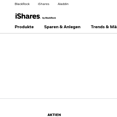
BlackRock
iShares
Aladdin
Land ändern
Anlegertyp wechseln
Produkte
Sparen & Anlegen
Trends & Mä
Americas Offshore
Australia
Privatanleger
China Offshore - 中国
Colombia
境外
Finland
France
Luxembourg
Magyarország
Portugal
Schweiz
United Kingdom
United States
AKTIEN