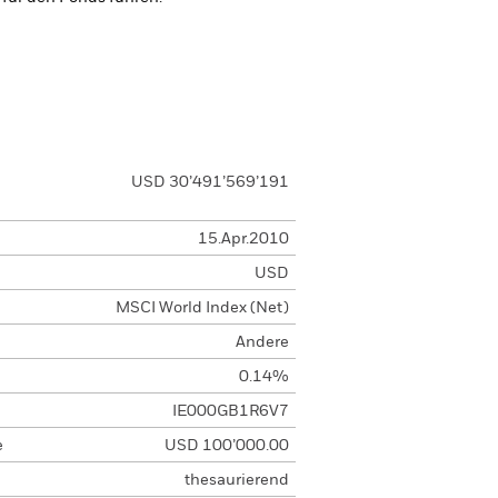
USD 30’491’569’191
15.Apr.2010
USD
MSCI World Index (Net)
Andere
0.14%
IE000GB1R6V7
e
USD 100’000.00
thesaurierend