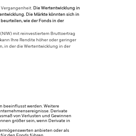
r Vergangenheit.
Die Wertentwicklung in
tentwicklung. Die Märkte könnten sich in
beurteilen, wie der Fonds in der
(NIW) mit reinvestiertem Bruttoertrag
ann Ihre Rendite höher oder geringer
n, in der die Wertentwicklung in der
 beeinflusst werden. Weitere
 Unternehmensereignisse.
Derivate
Ausmaß von Verlusten und Gewinnen
nen größer sein, wenn Derivate in
 Vermögenswerten anbieten oder als
 für den Fonds führen.