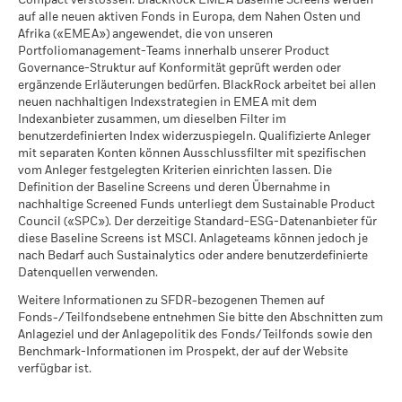
Compact verstossen. BlackRock EMEA Baseline Screens werden
Per 17.Juli2026
fällt und / oder der Wert der verliehenen Wertpapiere
auf alle neuen aktiven Fonds in Europa, dem Nahen Osten und
ansteigt.
MSCI-Daten zum impliziten
>3,0° C
Afrika («EMEA») angewendet, die von unseren
Temperaturanstieg (+0-
Portfoliomanagement-Teams innerhalb unserer Product
3,0°C)
Abdeckung der
99.15%
Governance-Struktur auf Konformität geprüft werden oder
iShares III plc - Prospectus (English -
Per 17.Juli2026
geschäftlichen
ergänzende Erläuterungen bedürfen. BlackRock arbeitet bei allen
Switzerland)
Beteiligungen
neuen nachhaltigen Indexstrategien in EMEA mit dem
MSCI ESG-%-Abdeckung
99.70
Per 06.Aug.2026
Indexanbieter zusammen, um dieselben Filter im
Per 17.Juli2026
iShares III plc - Prospectus (German -
benutzerdefinierten Index widerzuspiegeln. Qualifizierte Anleger
Nicht abgedeckter
0.85%
Switzerland)
MSCI ESG-Qualitätswert -
24.18
mit separaten Konten können Ausschlussfilter mit spezifischen
prozentualer Anteil des
Perzentil Vergleichsgruppe
Fonds
vom Anleger festgelegten Kriterien einrichten lassen. Die
Per 17.Juli2026
Per 06.Aug.2026
Definition der Baseline Screens und deren Übernahme in
nachhaltige Screened Funds unterliegt dem Sustainable Product
Fonds in der
3’838
iShares III plc - Prospectus (German -
Council («SPC»). Der derzeitige Standard-ESG-Datenanbieter für
Die hierüber für Kraftwerkskohle und Ölsande aufgeführten
Vergleichsgruppe
Austria^Germany^Switzerland)
diese Baseline Screens ist MSCI. Anlageteams können jedoch je
Per 17.Juli2026
Engagements in geschäftlichen Beteiligungen von BlackRock
nach Bedarf auch Sustainalytics oder andere benutzerdefinierte
werden für Unternehmen berechnet und ausgewiesen, die
MSCI-Daten zur gewichteten
96.82
Datenquellen verwenden.
gemäss der Definition von MSCI ESG Research mehr als 5 %
durchschnittlichen
ihres Umsatzes mit Kraftwerkskohle oder Ölsanden
Kohlenstoffintensität in
Weitere Informationen zu SFDR-bezogenen Themen auf
See all documents
Prozent
erwirtschaften. Für Engagements in Unternehmen, die
Fonds-/Teilfondsebene entnehmen Sie bitte den Abschnitten zum
Per 17.Juli2026
gemäss der Definition von MSCI ESG Research anderweitige
Anlageziel und der Anlagepolitik des Fonds/Teilfonds sowie den
Umsätze mit Kraftwerkskohle oder Ölsanden (bei einer
Benchmark-Informationen im Prospekt, der auf der Website
MSCI-Daten zum impliziten
96.67
Umsatzschwelle von 0 %) erzielen, verhält es sich wie folgt:
verfügbar ist.
Temperaturanstieg in Prozent
Für Kraftwerkskohle 0.00% und für Ölsande 3.56%.