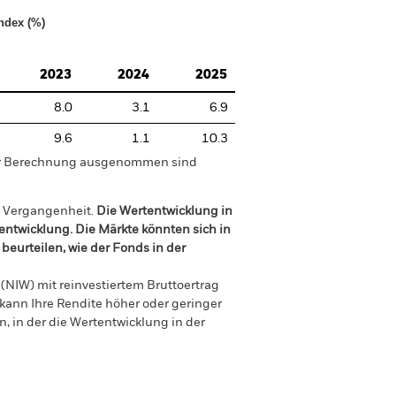
ndex (%)
2023
2024
2025
8.0
3.1
6.9
9.6
1.1
10.3
der Berechnung ausgenommen sind
r Vergangenheit.
Die Wertentwicklung in
tentwicklung. Die Märkte könnten sich in
beurteilen, wie der Fonds in der
(NIW) mit reinvestiertem Bruttoertrag
ann Ihre Rendite höher oder geringer
n, in der die Wertentwicklung in der