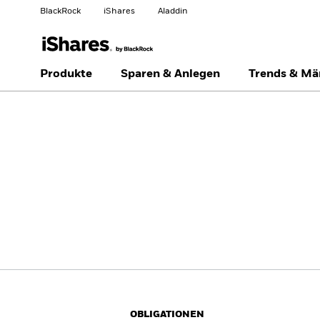
BlackRock
iShares
Aladdin
Land ändern
Anlegertyp wechseln
Produkte
Sparen & Anlegen
Trends & Mä
Americas Offshore
Australia
Privatanleger
China Offshore - 中国
Colombia
境外
Finland
France
Luxembourg
Magyarország
Portugal
Schweiz
United Kingdom
United States
OBLIGATIONEN