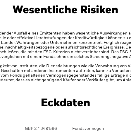
Wesentliche Risiken
er der Ausfall eines Emittenten haben wesentliche Auswirkungen a
elle oder effektive Herabstufungen der Kreditwürdigkeit können zu 
, Länder, Währungen oder Unternehmen konzentriert. Folglich reagier
che, nachhaltigkeitsbezogene oder aufsichtsrechtliche Ereignisse.
De
chließen, die mit den ESG-Kriterien nicht vereinbar sind. Das ESG-
 verglichen mit einem Fonds ohne ein solches Screening, negative
gkeit von Instituten, die Dienstleistungen wie die Verwahrung von
 Geschäften mit anderen Instrumenten auftreten, kann zu Verlusten
s vom Fonds gehaltenen Vermögensgegenstandes fällige Erträge nicht
bedeutet, dass es nicht genügend Käufer oder Verkäufer gibt, um Anl
Eckdaten
GBP 27’349’586
Fondsvermögen