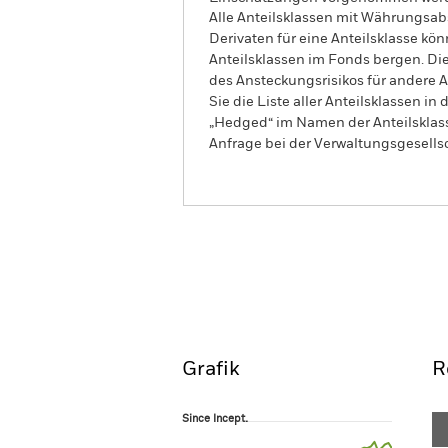
Alle Anteilsklassen mit Währungsab
Derivaten für eine Anteilsklasse kön
Anteilsklassen im Fonds bergen. Di
des Ansteckungsrisikos für andere
Sie die Liste aller Anteilsklassen 
„Hedged“ im Namen der Anteilsklass
Anfrage bei der Verwaltungsgesellsc
iShares Screened Global Corpora
Fund (IE)
Overview
Perform
Grafik
R
Since Incept.
Since Incept.
Line chart with 50 data points.