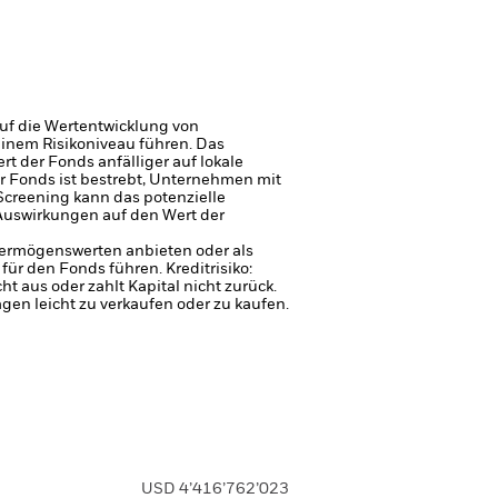
uf die Wertentwicklung von
einem Risikoniveau führen.
Das
t der Fonds anfälliger auf lokale
r Fonds ist bestrebt, Unternehmen mit
Screening kann das potenzielle
 Auswirkungen auf den Wert der
 Vermögenswerten anbieten oder als
 für den Fonds führen.
Kreditrisiko:
 aus oder zahlt Kapital nicht zurück.
agen leicht zu verkaufen oder zu kaufen.
USD 4’416’762’023