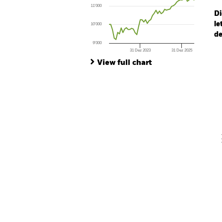
The chart has 1 X axis displaying Time. Ran
11’000
The chart has 1 Y axis displaying values. Range
Di
le
10’000
de
9’000
31 Dez 2023
31 Dez 2025
Ch
End of interactive chart.
Ba
View full chart
Th
Th
V