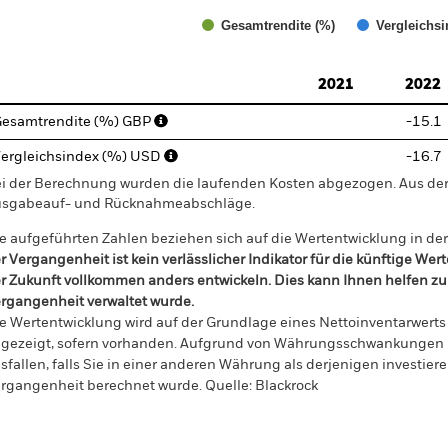
Gesamtrendite (%)
Vergleichsi
d of interactive chart.
2021
2022
esamtrendite (%) GBP
-15.1
ergleichsindex (%) USD
-16.7
i der Berechnung wurden die laufenden Kosten abgezogen. Aus 
sgabeauf- und Rücknahmeabschläge.
e aufgeführten Zahlen beziehen sich auf die Wertentwicklung in de
r Vergangenheit ist kein verlässlicher Indikator für die künftige Wer
r Zukunft vollkommen anders entwickeln. Dies kann Ihnen helfen zu 
rgangenheit verwaltet wurde.
e Wertentwicklung wird auf der Grundlage eines Nettoinventarwerts 
gezeigt, sofern vorhanden. Aufgrund von Währungsschwankungen k
sfallen, falls Sie in einer anderen Währung als derjenigen investiere
rgangenheit berechnet wurde.
Quelle:
Blackrock