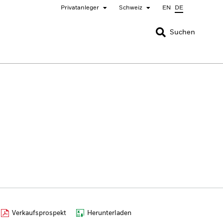
Privatanleger
Schweiz
EN
DE
SCHLIESSEN
SCHLIESSEN
Suchen
nada
Chile
ger
bai (IFC)
España
pan - 日本
Korea - 한국
rway
Polska
eden
Taiwan - 台灣
Verkaufsprospekt
Herunterladen