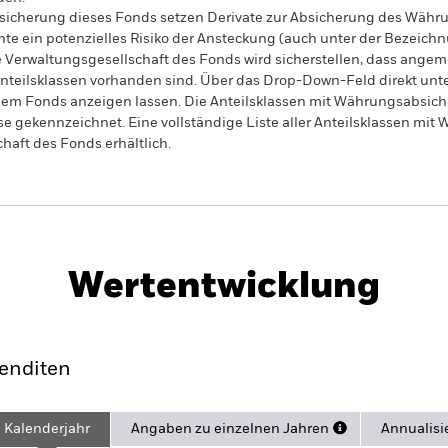
sicherung dieses Fonds setzen Derivate zur Absicherung des Währun
nte ein potenzielles Risiko der Ansteckung (auch unter der Bezeichnu
e Verwaltungsgesellschaft des Fonds wird sicherstellen, dass ang
 Anteilsklassen vorhanden sind. Über das Drop-Down-Feld direkt u
in dem Fonds anzeigen lassen. Die Anteilsklassen mit Währungsabsic
e gekennzeichnet. Eine vollständige Liste aller Anteilsklassen mi
haft des Fonds erhältlich.
PRIIP KID
Factsheet
SFDR Web D
te Bond Index
Herunterladen
Wertentwicklung
ance
Eckdaten
Managers
Po
enditen
Kalenderjahr
Angaben zu einzelnen Jahren
Annualisi