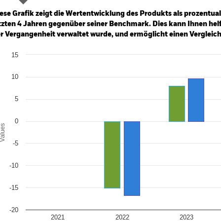
ge: 2021-11-30 00:00:00 to 2026-07-31 00:00:00.
: -10 to 20.
ese Grafik zeigt die Wertentwicklung des Produkts als prozentual
tzten 4 Jahren gegenüber seiner Benchmark. Dies kann Ihnen helfe
r Vergangenheit verwaltet wurde, und ermöglicht einen Vergleic
art
15
r chart with 2 data series.
e chart has 1 X axis displaying categories.
e chart has 1 Y axis displaying Values. Range: -20 to 15.
10
5
0
alues
-5
-10
-15
-20
2021
2022
2023