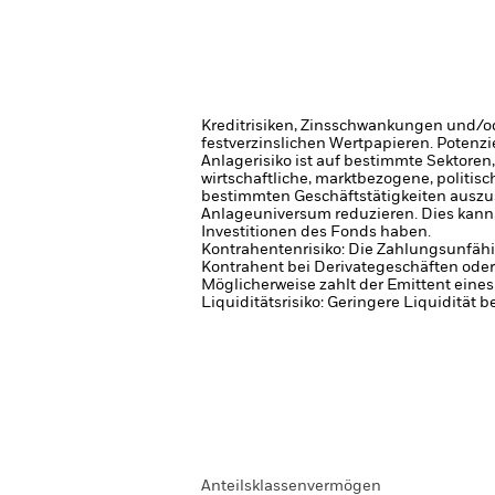
Kreditrisiken, Zinsschwankungen und/od
festverzinslichen Wertpapieren. Potenzi
Anlagerisiko ist auf bestimmte Sektoren
wirtschaftliche, marktbezogene, politis
bestimmten Geschäftstätigkeiten auszus
Anlageuniversum reduzieren. Dies kann,
Investitionen des Fonds haben.
Kontrahentenrisiko: Die Zahlungsunfähi
Kontrahent bei Derivategeschäften oder
Möglicherweise zahlt der Emittent eine
Liquiditätsrisiko: Geringere Liquidität 
Anteilsklassenvermögen