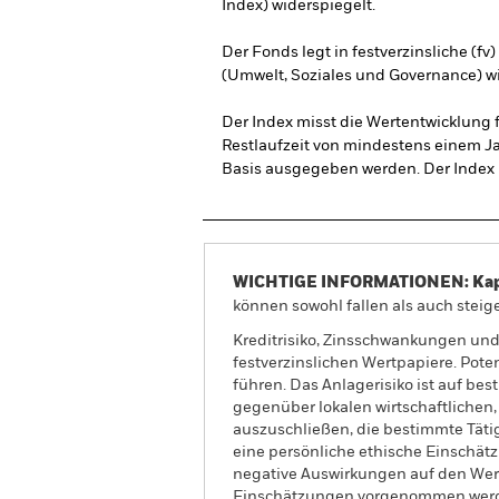
Index) widerspiegelt.
Der Fonds legt in festverzinsliche (f
(Umwelt, Soziales und Governance) w
Der Index misst die Wertentwicklung f
Restlaufzeit von mindestens einem Ja
Basis ausgegeben werden. Der Index i
WICHTIGE INFORMATIONEN: Kapit
können sowohl fallen als auch steige
Kreditrisiko, Zinsschwankungen und
festverzinslichen Wertpapiere. Pote
führen. Das Anlagerisiko ist auf be
gegenüber lokalen wirtschaftlichen
auszuschließen, die bestimmte Tätigk
eine persönliche ethische Einschä
negative Auswirkungen auf den Wert
Einschätzungen vorgenommen wer