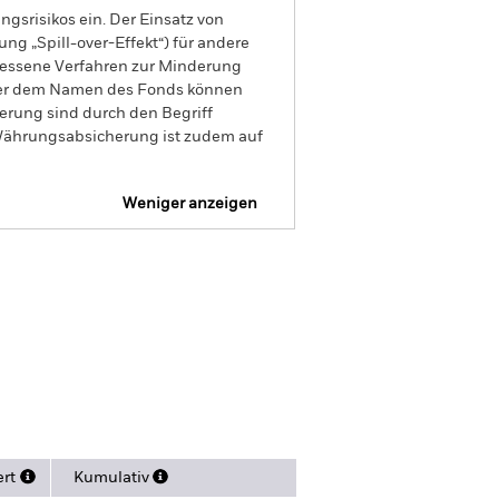
gsrisikos ein. Der Einsatz von
ng „Spill-over-Effekt“) für andere
emessene Verfahren zur Minderung
nter dem Namen des Fonds können
herung sind durch den Begriff
t Währungsabsicherung ist zudem auf
Weniger anzeigen
isclosure
Verkaufsprospekt
sitionen
Literature
ert
Kumulativ