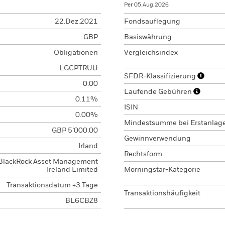
Per 05.Aug.2026
22.Dez.2021
Fondsauflegung
GBP
Basiswährung
Obligationen
Vergleichsindex
LGCPTRUU
SFDR-Klassifizierung
0.00
Laufende Gebühren
0.11%
ISIN
0.00%
Mindestsumme bei Erstanlag
GBP 5’000.00
Gewinnverwendung
Irland
Rechtsform
BlackRock Asset Management
Ireland Limited
Morningstar-Kategorie
Transaktionsdatum +3 Tage
Transaktionshäufigkeit
BL6CBZ8