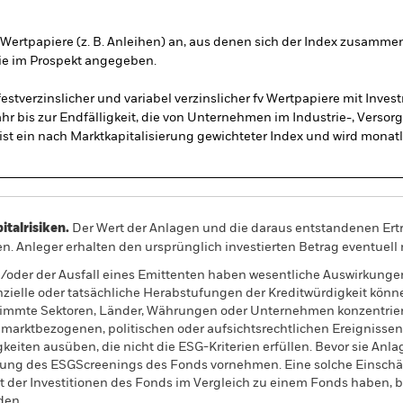
v) Wertpapiere (z. B. Anleihen) an, aus denen sich der Index zusamme
ie im Prospekt angegeben.
estverzinslicher und variabel verzinslicher fv Wertpapiere mit Inv
hr bis zur Endfälligkeit, die von Unternehmen im Industrie-, Versor
st ein nach Marktkapitalisierung gewichteter Index und wird monatl
alrisiken.
Der Wert der Anlagen und die daraus entstandenen Ertr
n. Anleger erhalten den ursprünglich investierten Betrag eventuell 
/oder der Ausfall eines Emittenten haben wesentliche Auswirkunge
nzielle oder tatsächliche Herabstufungen der Kreditwürdigkeit könn
stimmte Sektoren, Länder, Währungen oder Unternehmen konzentriert.
, marktbezogenen, politischen oder aufsichtsrechtlichen Ereigniss
eiten ausüben, die nicht die ESG-Kriterien erfüllen. Bevor sie Anla
tzung des ESGScreenings des Fonds vornehmen. Eine solche Einsc
 der Investitionen des Fonds im Vergleich zu einem Fonds haben, 
den.