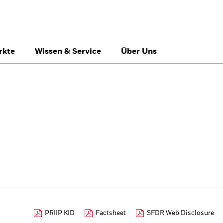
rkte
Wissen & Service
Über Uns
België
Brazil
Ca
Professionelle Anle
Denmark
Deutschland
Du
Hong Kong - 香港
Italia
Ja
México
Nederland
No
Singapore
South Africa
Sw
Õsterreich
Location not listed
PRIIP KID
Factsheet
SFDR Web Disclosure