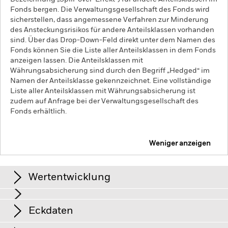
Fonds bergen. Die Verwaltungsgesellschaft des Fonds wird
sicherstellen, dass angemessene Verfahren zur Minderung
des Ansteckungsrisikos für andere Anteilsklassen vorhanden
sind. Über das Drop-Down-Feld direkt unter dem Namen des
Fonds können Sie die Liste aller Anteilsklassen in dem Fonds
anzeigen lassen. Die Anteilsklassen mit
Währungsabsicherung sind durch den Begriff „Hedged“ im
Namen der Anteilsklasse gekennzeichnet. Eine vollständige
Liste aller Anteilsklassen mit Währungsabsicherung ist
zudem auf Anfrage bei der Verwaltungsgesellschaft des
Fonds erhältlich.
Weniger anzeigen
iShares Edge MSCI Europe Minimum Volatility
Advanced UCITS ETF
Wertentwicklung
Grafik
Eckdaten
Das Anlagerisiko ist auf bestimmte Sektoren, Länder,
Währungen oder Unternehmen konzentriert. Folglich reagiert