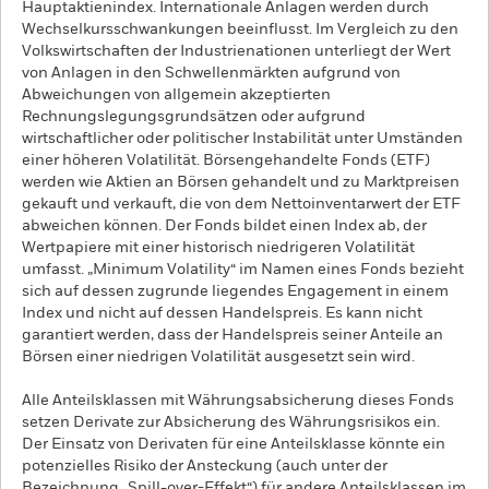
Hauptaktienindex. Internationale Anlagen werden durch
Wechselkursschwankungen beeinflusst. Im Vergleich zu den
Volkswirtschaften der Industrienationen unterliegt der Wert
von Anlagen in den Schwellenmärkten aufgrund von
Abweichungen von allgemein akzeptierten
Rechnungslegungsgrundsätzen oder aufgrund
wirtschaftlicher oder politischer Instabilität unter Umständen
einer höheren Volatilität. Börsengehandelte Fonds (ETF)
werden wie Aktien an Börsen gehandelt und zu Marktpreisen
gekauft und verkauft, die von dem Nettoinventarwert der ETF
abweichen können. Der Fonds bildet einen Index ab, der
Wertpapiere mit einer historisch niedrigeren Volatilität
umfasst. „Minimum Volatility“ im Namen eines Fonds bezieht
sich auf dessen zugrunde liegendes Engagement in einem
Index und nicht auf dessen Handelspreis. Es kann nicht
garantiert werden, dass der Handelspreis seiner Anteile an
Börsen einer niedrigen Volatilität ausgesetzt sein wird.
Alle Anteilsklassen mit Währungsabsicherung dieses Fonds
setzen Derivate zur Absicherung des Währungsrisikos ein.
Der Einsatz von Derivaten für eine Anteilsklasse könnte ein
potenzielles Risiko der Ansteckung (auch unter der
Bezeichnung „Spill-over-Effekt“) für andere Anteilsklassen im