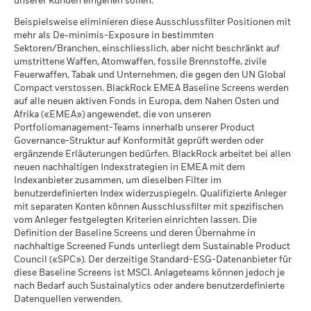
unserer Kunden eingehen sollen.
Günstig
Jährliche Durchschnittsrendite
Per 17.Juli2026
Per 05.Aug.2026
Die annualisierte Rendite aus Wertpapierleihgeschäften
Beispielsweise eliminieren diese Ausschlussfilter Positionen mit
errechnet sich aus den ungeprüften Nettoeinnahmen des
iShares III plc - Prospectus (English)
Das Stressszenario zeigt, was Sie im Fall extremer
MSCI-gewichtete
95.83
MSCI - Kraftwerkskohle
0.00%
mehr als De-minimis-Exposure in bestimmten
Fonds aus der Wertpapierleihe über einen Zeitraum von 12
durchschnittliche
Marktbedingungen zurückerhalten könnten.
Per 05.Aug.2026
Sektoren/Branchen, einschliesslich, aber nicht beschränkt auf
Kohlenstoffintensität
Monaten, dividiert durch den durchschnittlichen NAV des
umstrittene Waffen, Atomwaffen, fossile Brennstoffe, zivile
(Tonnen CO2E/$M UMSATZ)
MSCI - Ölsand
0.00%
Fonds im selben Zeitraum. BlackRock verfolgt die Politik,
Feuerwaffen, Tabak und Unternehmen, die gegen den UN Global
iShares III plc - Prospectus (English -
Per 05.Aug.2026
vierteljährlich mit einer einmonatigen Verzögerung Angaben
Compact verstossen. BlackRock EMEA Baseline Screens werden
Per 17.Juli2026
Switzerland)
zur Wertentwicklung zu veröffentlichen. Das bedeutet, dass
auf alle neuen aktiven Fonds in Europa, dem Nahen Osten und
MSCI-Daten zum impliziten
>2,0-2,5° C
die Renditen für den Zeitraum vom 01/01/2019 bis
Afrika («EMEA») angewendet, die von unseren
Temperaturanstieg (+0-
31/12/2019 ab dem 01/02/2020 veröffentlicht werden
Portfoliomanagement-Teams innerhalb unserer Product
3,0°C)
Abdeckung der
3.68%
können.
Governance-Struktur auf Konformität geprüft werden oder
iShares III plc - Prospectus (German -
Per 17.Juli2026
geschäftlichen
ergänzende Erläuterungen bedürfen. BlackRock arbeitet bei allen
Switzerland)
Beteiligungen
neuen nachhaltigen Indexstrategien in EMEA mit dem
Das maximale Leihvolumen kann im Laufe der Zeit
MSCI ESG-%-Abdeckung
97.85
Per 05.Aug.2026
Indexanbieter zusammen, um dieselben Filter im
Schwankungen unterliegen.
Per 17.Juli2026
iShares III plc - Prospectus (German -
benutzerdefinierten Index widerzuspiegeln. Qualifizierte Anleger
Nicht abgedeckter
96.32%
Austria^Germany^Switzerland)
MSCI ESG-Qualitätswert -
32.90
mit separaten Konten können Ausschlussfilter mit spezifischen
prozentualer Anteil des
Bei der Wertpapierleihe besteht das Risiko von Verlusten falls
Perzentil Vergleichsgruppe
Fonds
vom Anleger festgelegten Kriterien einrichten lassen. Die
ein Entleiher vor der Rückgabe der Werpapiere ausfällt und
Per 17.Juli2026
Per 05.Aug.2026
Definition der Baseline Screens und deren Übernahme in
auf Grund von Marktbewegungen der Wert der Sicherheiten
nachhaltige Screened Funds unterliegt dem Sustainable Product
fällt und / oder der Wert der verliehenen Wertpapiere
Fonds in der
462
Council («SPC»). Der derzeitige Standard-ESG-Datenanbieter für
See all documents
Die hierüber für Kraftwerkskohle und Ölsande aufgeführten
Vergleichsgruppe
ansteigt.
diese Baseline Screens ist MSCI. Anlageteams können jedoch je
Per 17.Juli2026
Engagements in geschäftlichen Beteiligungen von BlackRock
nach Bedarf auch Sustainalytics oder andere benutzerdefinierte
werden für Unternehmen berechnet und ausgewiesen, die
MSCI-Daten zur gewichteten
86.15
Datenquellen verwenden.
gemäss der Definition von MSCI ESG Research mehr als 5 %
durchschnittlichen