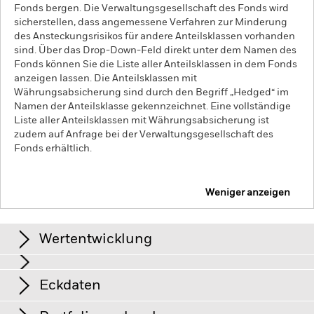
Fonds bergen. Die Verwaltungsgesellschaft des Fonds wird
sicherstellen, dass angemessene Verfahren zur Minderung
des Ansteckungsrisikos für andere Anteilsklassen vorhanden
sind. Über das Drop-Down-Feld direkt unter dem Namen des
Fonds können Sie die Liste aller Anteilsklassen in dem Fonds
anzeigen lassen. Die Anteilsklassen mit
Währungsabsicherung sind durch den Begriff „Hedged“ im
Namen der Anteilsklasse gekennzeichnet. Eine vollständige
Liste aller Anteilsklassen mit Währungsabsicherung ist
zudem auf Anfrage bei der Verwaltungsgesellschaft des
Fonds erhältlich.
Weniger anzeigen
iShares Core MSCI Japan IMI UCITS ETF
Wertentwicklung
Grafik
Eckdaten
Aktien kleinerer Unternehmen werden generell in geringerem
Umfang gehandelt und unterliegen stärkeren
Preisschwankungen als Aktien größerer Unternehmen.
Das