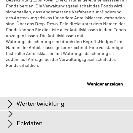
Bezeichnung „Spill-over-Effekt“) für andere Anteilsklassen im
Fonds bergen. Die Verwaltungsgesellschaft des Fonds wird
sicherstellen, dass angemessene Verfahren zur Minderung
des Ansteckungsrisikos für andere Anteilsklassen vorhanden
sind. Über das Drop-Down-Feld direkt unter dem Namen des
Fonds können Sie die Liste aller Anteilsklassen in dem Fonds
anzeigen lassen. Die Anteilsklassen mit
Währungsabsicherung sind durch den Begriff „Hedged“ im
Namen der Anteilsklasse gekennzeichnet. Eine vollständige
Liste aller Anteilsklassen mit Währungsabsicherung ist
zudem auf Anfrage bei der Verwaltungsgesellschaft des
Fonds erhältlich.
Weniger anzeigen
iShares $ Corp Bond 0-3Yr ESG SRI UCITS ETF
Wertentwicklung
Grafik
Eckdaten
Kreditrisiken, Zinsschwankungen und/oder der Ausfall eines
Emittenten haben wesentliche Auswirkungen auf die